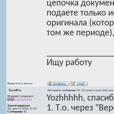
цепочка документ
подаете только 
оригинала (кото
том же периоде),
______________
Ищу работу
Вернуться к началу
TravelFox
Заголовок сообщения:
Re: Исправительные фактуры 
Yozhhhhh, спасиб
Младший специалист
1. Т.о. через "В
Зарегистрирован:
Пн, июл 15 2019, 21:43
Сообщения:
62