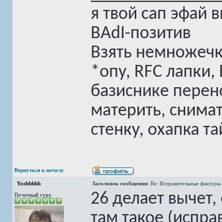
я твой сап эфай 
BAdI-позитив
Взять немножечк
*опу, RFC лапки,
базиснике перен
материть, снимат
стенку, охапка та
Вернуться к началу
Yozhhhhh
Заголовок сообщения:
Re: Исправительные фактуры 
26 делает вычет,
Почетный гуру
там такое (испра