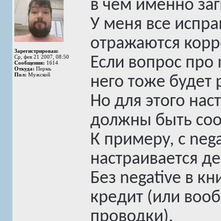
в чем именно за
У меня все испра
отражаются корре
Зарегистрирован:
Ср, фев 21 2007, 08:50
Если вопрос про n
Сообщения:
1614
Откуда:
Пермь
Пол:
Мужской
него тоже будет 
Но для этого нас
должны быть со
К примеру, с nega
настраивается де
Без negative в кн
кредит (или воо
проводки).