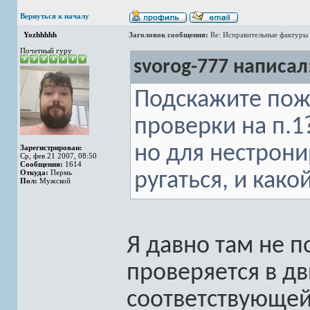
Вернуться к началу
Yozhhhhh
Заголовок сообщения:
Re: Исправительные фактуры 
Почетный гуру
svorog-777 написал
Подскажите пожа
проверки на п.1?
но для нестрони
Зарегистрирован:
Ср, фев 21 2007, 08:50
Сообщения:
1614
Откуда:
Пермь
ругаться, и како
Пол:
Мужской
Я давно там не п
проверяется в дв
соответствующей