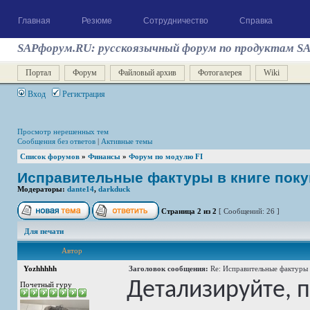
Главная
Резюме
Сотрудничество
Справка
SAPфорум.RU: русскоязычный форум по продуктам S
Портал
Форум
Файловый архив
Фотогалерея
Wiki
Вход
Регистрация
Просмотр нерешенных тем
Сообщения без ответов
|
Активные темы
Список форумов
»
Финансы
»
Форум по модулю FI
Исправительные фактуры в книге поку
Модераторы:
dante14
,
darkduck
Страница
2
из
2
[ Сообщений: 26 ]
Для печати
Автор
Yozhhhhh
Заголовок сообщения:
Re: Исправительные фактуры 
Детализируйте, 
Почетный гуру