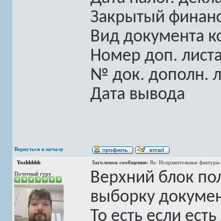
Закрытый финан
Вид документа к
Номер доп. лист
№ док. дополн. л
Дата вывода
Вернуться к началу
Yozhhhhh
Заголовок сообщения:
Re: Исправительные фактуры 
Верхний блок по
Почетный гуру
выборку докумен
То есть если ест