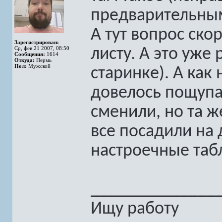
предварительным
А тут вопрос ско
Зарегистрирован:
Ср, фев 21 2007, 08:50
листу. А это уже 
Сообщения:
1614
Откуда:
Пермь
Пол:
Мужской
старинке). А как 
довелось пощупа
сменили, но та ж
все посадили на
настроечные таб
______________
Ищу работу