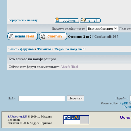
Вернуться к началу
Показать сообщения за:
Поле со
Страница
2
из
2
[ Сообщений: 26 ]
Список форумов
»
Финансы
»
Форум по модулю FI
Кто сейчас на конференции
Сейчас этот форум просматривают:
Ahrefs [Bot]
Найти:
Перейти:
Powered by
phpBB
©
Русс
SAP
форум.RU
© 2000-... Михаил
Осно
Вершков
Логотип © 2006 Андрей Горшков