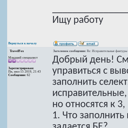
______________
Ищу работу
Вернуться к началу
TravelFox
Заголовок сообщения:
Re: Исправительные фактуры 
Добрый день! См
Младший специалист
управиться с выв
Зарегистрирован:
Пн, июл 15 2019, 21:43
Сообщения:
62
заполнить селект
исправительные,
но относятся к 3,
1. Что заполнить
задается БЕ?