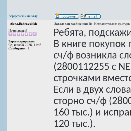
Вернуться к началу
Alena.Bobrovskikh
Заголовок сообщения:
Re: Исправительные фактуры 
Ребята, подскажи
Начинающий
В книге покупок
Зарегистрирован:
Ср, июл 08 2026, 11:45
Сообщения:
1
сч/ф возникла сл
(2800112255 с N
строчками вмест
Если в двух словах
сторно сч/ф (280
160 тыс.) и испр
120 тыс.).