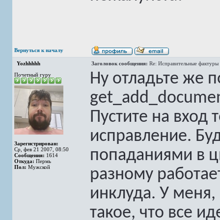
Вернуться к началу
Yozhhhhh
Заголовок сообщения:
Re: Исправительные фактуры 
Ну отладьте же 
Почетный гуру
get_add_documen
Пустите на вход 
исправление. Буд
Зарегистрирован:
Ср, фев 21 2007, 08:50
попаданиями в ци
Сообщения:
1614
Откуда:
Пермь
Пол:
Мужской
разному работает
инклуда. У меня,
такое, что все и