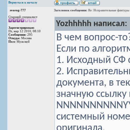
Вернуться к началу
svorog-777
Заголовок сообщения:
Re: Исправительные фактуры 
Старший специалист
Yozhhhhh написал:
Зарегистрирован:
Пт, мар 12 2010, 08:10
В чем вопрос-то?
Сообщения:
295
Откуда:
Москва
Пол:
Мужской
Если по алгоритм
1. Исходный СФ 
2. Исправительн
документа, в тек
значную ссылку 
NNNNNNNNNNYYY
системный номер
оригинала.