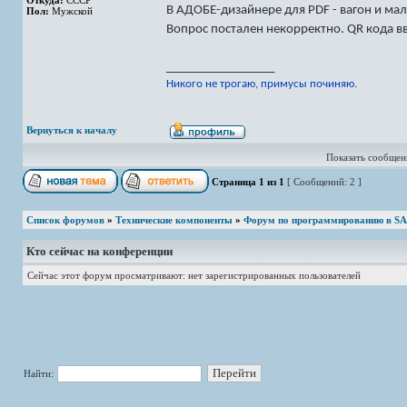
Откуда:
СССР
В АДОБЕ-дизайнере для PDF - вагон и ма
Пол:
Мужской
Вопрос постален некорректно. QR кода в
_________________
Никого не трогаю, примусы починяю.
Вернуться к началу
Показать сообщени
Страница
1
из
1
[ Сообщений: 2 ]
Список форумов
»
Технические компоненты
»
Форум по программированию в S
Кто сейчас на конференции
Сейчас этот форум просматривают: нет зарегистрированных пользователей
Найти: