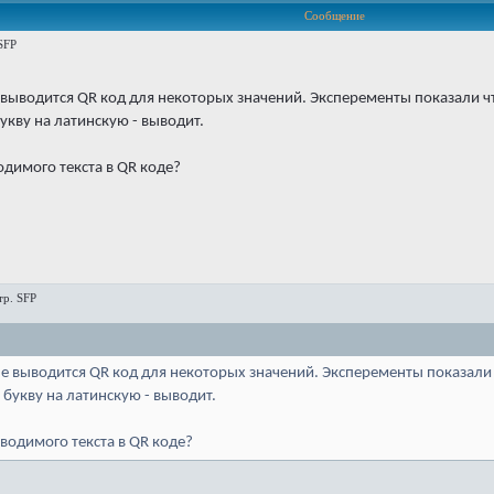
Сообщение
SFP
е выводится QR код для некоторых значений. Эксперементы показали ч
укву на латинскую - выводит.
одимого текста в QR коде?
тр. SFP
не выводится QR код для некоторых значений. Эксперементы показали
 букву на латинскую - выводит.
водимого текста в QR коде?