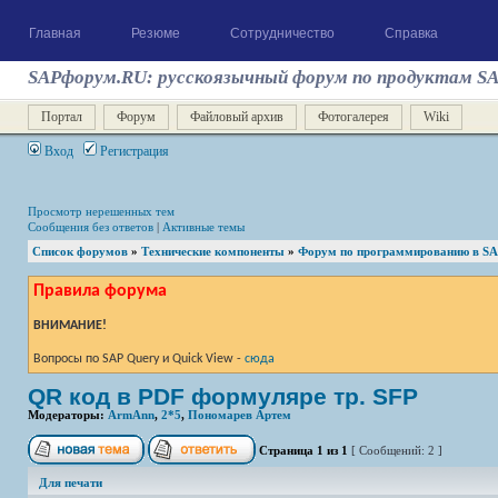
Главная
Резюме
Сотрудничество
Справка
SAPфорум.RU: русскоязычный форум по продуктам S
Портал
Форум
Файловый архив
Фотогалерея
Wiki
Вход
Регистрация
Просмотр нерешенных тем
Сообщения без ответов
|
Активные темы
Список форумов
»
Технические компоненты
»
Форум по программированию в S
Правила форума
ВНИМАНИЕ!
Вопросы по SAP Query и Quick View -
сюда
QR код в PDF формуляре тр. SFP
Модераторы:
ArmAnn
,
2*5
,
Пономарев Артем
Страница
1
из
1
[ Сообщений: 2 ]
Для печати