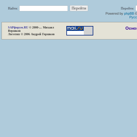
Найти:
Перейти:
Powered by
phpBB
©
Русс
SAP
форум.RU
© 2000-... Михаил
Осно
Вершков
Логотип © 2006 Андрей Горшков