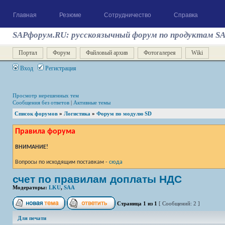
Главная
Резюме
Сотрудничество
Справка
SAPфорум.RU: русскоязычный форум по продуктам S
Портал
Форум
Файловый архив
Фотогалерея
Wiki
Вход
Регистрация
Просмотр нерешенных тем
Сообщения без ответов
|
Активные темы
Список форумов
»
Логистика
»
Форум по модулю SD
Правила форума
ВНИМАНИЕ!
Вопросы по исходящим поставкам -
сюда
счет по правилам доплаты НДС
Модераторы:
LKU
,
SAA
Страница
1
из
1
[ Сообщений: 2 ]
Для печати