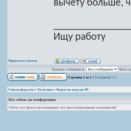
вычету больше, ч
______________
Ищу работу
Вернуться к началу
Показать сообщения за:
Поле со
Страница
1
из
1
[ Сообщений: 2 ]
Список форумов
»
Логистика
»
Форум по модулю SD
Кто сейчас на конференции
Сейчас этот форум просматривают: нет зарегистрированных пользователей