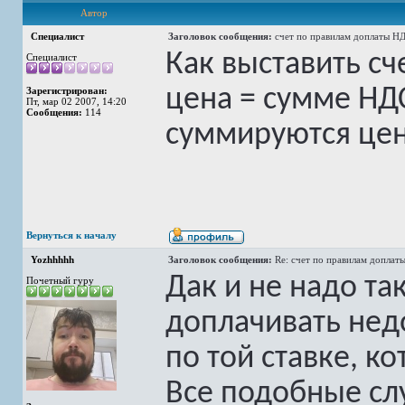
Автор
Специалист
Заголовок сообщения:
счет по правилам доплаты Н
Как выставить сч
Специалист
цена = сумме НДС
Зарегистрирован:
Пт, мар 02 2007, 14:20
Сообщения:
114
суммируются цен
Вернуться к началу
Yozhhhhh
Заголовок сообщения:
Re: счет по правилам доплат
Дак и не надо та
Почетный гуру
доплачивать нед
по той ставке, ко
Все подобные сл