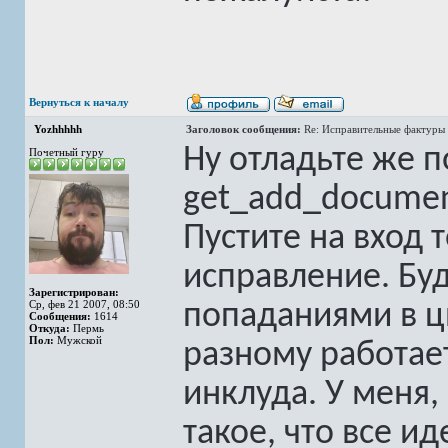
Вернуться к началу
Yozhhhhh
Заголовок сообщения:
Re: Исправительные фактуры 
Ну отладьте же 
Почетный гуру
get_add_documen
Пустите на вход 
исправление. Буд
Зарегистрирован:
Ср, фев 21 2007, 08:50
попаданиями в ци
Сообщения:
1614
Откуда:
Пермь
Пол:
Мужской
разному работает
инклуда. У меня,
такое, что все и