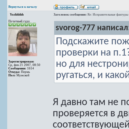
Вернуться к началу
Yozhhhhh
Заголовок сообщения:
Re: Исправительные фактуры 
Почетный гуру
svorog-777 написал
Подскажите пожа
проверки на п.1?
но для нестрони
Зарегистрирован:
Ср, фев 21 2007, 08:50
Сообщения:
1614
Откуда:
Пермь
ругаться, и како
Пол:
Мужской
Я давно там не п
проверяется в дв
соответствующей