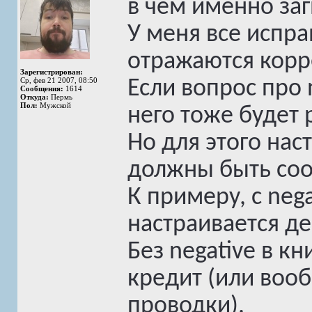
в чем именно за
У меня все испра
отражаются корре
Зарегистрирован:
Ср, фев 21 2007, 08:50
Если вопрос про n
Сообщения:
1614
Откуда:
Пермь
Пол:
Мужской
него тоже будет 
Но для этого нас
должны быть со
К примеру, с nega
настраивается де
Без negative в кн
кредит (или воо
проводки).