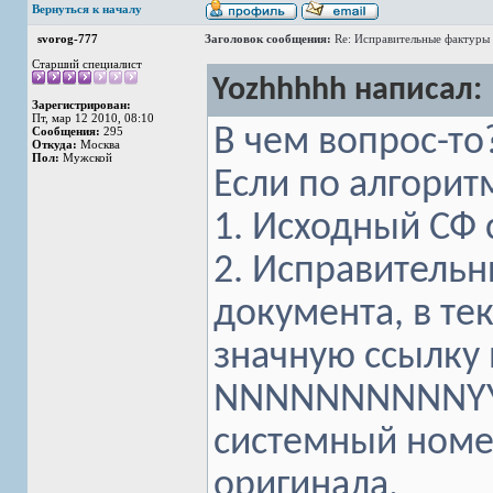
Вернуться к началу
svorog-777
Заголовок сообщения:
Re: Исправительные фактуры 
Старший специалист
Yozhhhhh написал:
Зарегистрирован:
Пт, мар 12 2010, 08:10
В чем вопрос-то?
Сообщения:
295
Откуда:
Москва
Пол:
Мужской
Если по алгоритм
1. Исходный СФ 
2. Исправительн
документа, в тек
значную ссылку 
NNNNNNNNNNYYY
системный номер
оригинала.