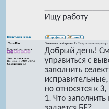
______________
Ищу работу
Вернуться к началу
TravelFox
Заголовок сообщения:
Re: Исправительные фактуры 
Добрый день! См
Младший специалист
управиться с выв
Зарегистрирован:
Пн, июл 15 2019, 21:43
Сообщения:
62
заполнить селект
исправительные,
но относятся к 3,
1. Что заполнить
задается БЕ?