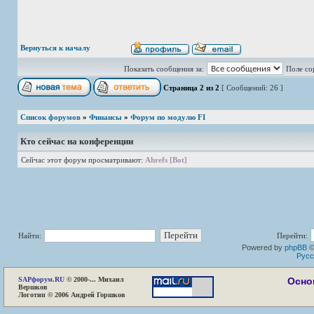
Вернуться к началу
Показать сообщения за:
Поле со
Страница
2
из
2
[ Сообщений: 26 ]
Список форумов
»
Финансы
»
Форум по модулю FI
Кто сейчас на конференции
Сейчас этот форум просматривают:
Ahrefs [Bot]
Найти:
Перейти:
Powered by
phpBB
©
Русс
SAP
форум.RU
© 2000-... Михаил
Осно
Вершков
Логотип © 2006 Андрей Горшков