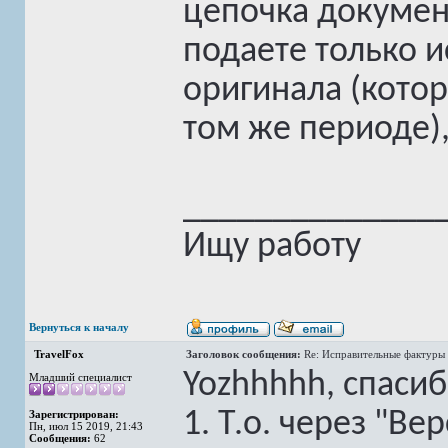
цепочка документ
подаете только 
оригинала (кото
том же периоде),
______________
Ищу работу
Вернуться к началу
TravelFox
Заголовок сообщения:
Re: Исправительные фактуры 
Yozhhhhh, спасиб
Младший специалист
1. Т.о. через "В
Зарегистрирован:
Пн, июл 15 2019, 21:43
Сообщения:
62