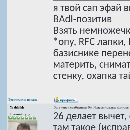
я твой сап эфай 
BAdI-позитив
Взять немножечк
*опу, RFC лапки,
базиснике перен
материть, снимат
стенку, охапка та
Вернуться к началу
Yozhhhhh
Заголовок сообщения:
Re: Исправительные фактуры 
26 делает вычет,
Почетный гуру
там такое (испра