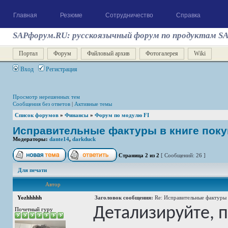
Главная
Резюме
Сотрудничество
Справка
SAPфорум.RU: русскоязычный форум по продуктам S
Портал
Форум
Файловый архив
Фотогалерея
Wiki
Вход
Регистрация
Просмотр нерешенных тем
Сообщения без ответов
|
Активные темы
Список форумов
»
Финансы
»
Форум по модулю FI
Исправительные фактуры в книге поку
Модераторы:
dante14
,
darkduck
Страница
2
из
2
[ Сообщений: 26 ]
Для печати
Автор
Yozhhhhh
Заголовок сообщения:
Re: Исправительные фактуры 
Детализируйте, 
Почетный гуру