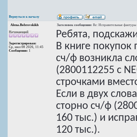
Вернуться к началу
Alena.Bobrovskikh
Заголовок сообщения:
Re: Исправительные фактуры 
Ребята, подскажи
Начинающий
В книге покупок
Зарегистрирован:
Ср, июл 08 2026, 11:45
Сообщения:
1
сч/ф возникла сл
(2800112255 с N
строчками вмест
Если в двух словах
сторно сч/ф (280
160 тыс.) и испр
120 тыс.).