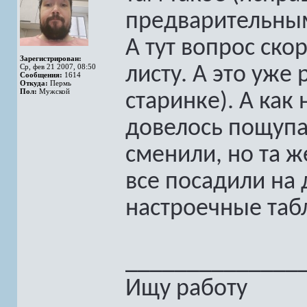
предварительным
А тут вопрос ско
Зарегистрирован:
Ср, фев 21 2007, 08:50
листу. А это уже 
Сообщения:
1614
Откуда:
Пермь
Пол:
Мужской
старинке). А как 
довелось пощупа
сменили, но та ж
все посадили на
настроечные таб
______________
Ищу работу