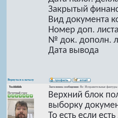
Закрытый финан
Вид документа к
Номер доп. лист
№ док. дополн. л
Дата вывода
Вернуться к началу
Yozhhhhh
Заголовок сообщения:
Re: Исправительные фактуры 
Верхний блок по
Почетный гуру
выборку докумен
То есть если ест