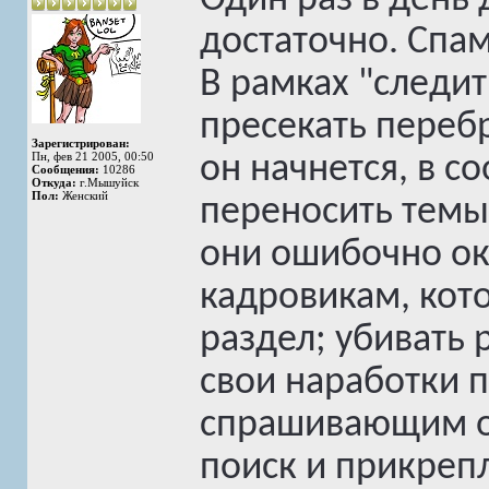
Один раз в день
достаточно. Спа
В рамках "следит
пресекать перебр
Зарегистрирован:
Пн, фев 21 2005, 00:50
он начнется, в с
Сообщения:
10286
Откуда:
г.Мышуйск
Пол:
Женский
переносить темы
они ошибочно ока
кадровикам, кото
раздел; убивать
свои наработки п
спрашивающим о 
поиск и прикреп