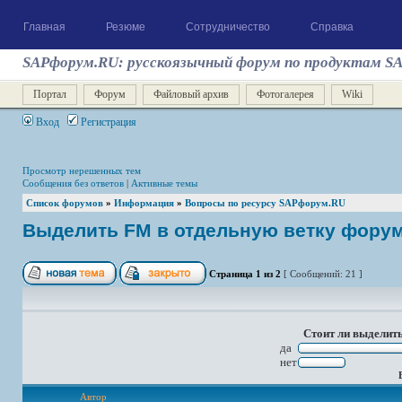
Главная
Резюме
Сотрудничество
Справка
SAPфорум.RU: русскоязычный форум по продуктам S
Портал
Форум
Файловый архив
Фотогалерея
Wiki
Вход
Регистрация
Просмотр нерешенных тем
Сообщения без ответов
|
Активные темы
Список форумов
»
Информация
»
Вопросы по ресурсу SAPфорум.RU
Выделить FM в отдельную ветку фору
Страница
1
из
2
[ Сообщений: 21 ]
Стоит ли выделит
да
нет
Автор