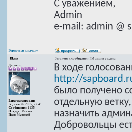
С уважением,
Admin
e-mail: admin @ 
Вернуться к началу
Bkmz
Заголовок сообщения:
FM админ раздела
В ходе голосован
Директор
http://sapboard.
было получено с
отдельную ветку,
Зарегистрирован:
Вс, июн 26 2005, 22:41
Сообщения:
1135
назначить админ
Откуда:
Москва
Пол:
Мужской
Добровольцы ес