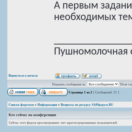
А первым задани
необходимых тем и
______________
Пушномолочная с
Вернуться к началу
Показать сообщения за:
Поле со
Страница
1
из
2
[ Сообщений: 21 ]
Список форумов
»
Информация
»
Вопросы по ресурсу SAPфорум.RU
Кто сейчас на конференции
Сейчас этот форум просматривают: нет зарегистрированных пользователей