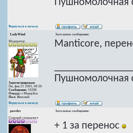
Пушномолочная с
Вернуться к началу
LadyWind
Заголовок сообщения:
Manticore, пере
Модератор
______________
Пушномолочная с
Зарегистрирован:
Пн, фев 21 2005, 00:50
Сообщения:
10286
Откуда:
г.Мышуйск
Пол:
Женский
Вернуться к началу
pavelzv
Заголовок сообщения:
Старший специалист
+ 1 за перенос