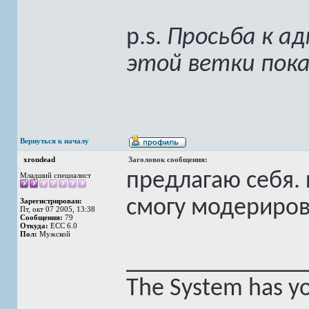
p.s.
Просьба к а
этой ветки пока
Вернуться к началу
xrondead
Заголовок сообщения:
предлагаю себя.
Младший специалист
смогу модерирова
Зарегистрирован:
Пт, окт 07 2005, 13:38
Сообщения:
79
Откуда:
ECC 6.0
Пол:
Мужской
______________
The System has yo