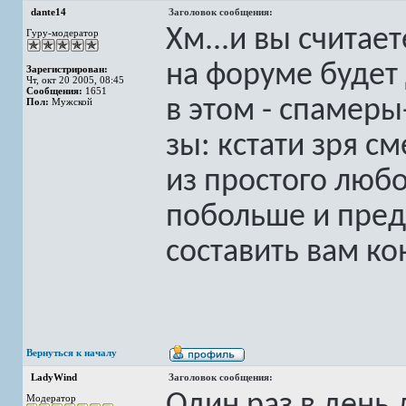
dante14
Заголовок сообщения:
Хм...и вы считае
Гуру-модератор
на форуме будет
Зарегистрирован:
Чт, окт 20 2005, 08:45
Сообщения:
1651
в этом - спамеры
Пол:
Мужской
зы: кстати зря с
из простого любо
побольше и пред
составить вам к
Вернуться к началу
LadyWind
Заголовок сообщения:
Модератор