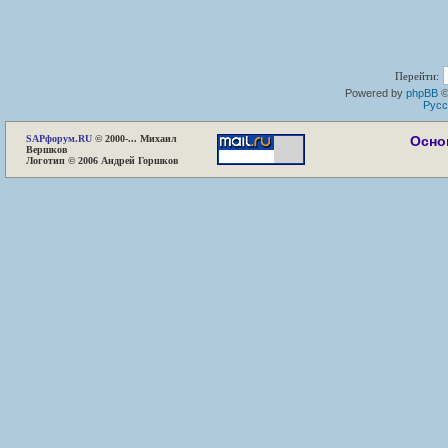
Перейти:
Powered by
phpBB
©
Русс
SAP
форум.RU
© 2000-... Михаил
Осно
Вершков
Логотип © 2006 Андрей Горшков