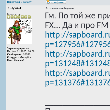
Вернуться к началу
LadyWind
Заголовок сообщения:
Гм. По той же пр
Модератор
FX... Да и про F
http://sapboard.
p=127956#12795
Зарегистрирован:
Пн, фев 21 2005, 00:50
http://sapboard.
Сообщения:
10286
Откуда:
г.Мышуйск
Пол:
Женский
p=131248#13124
http://sapboard.
p=131376#13137
______________