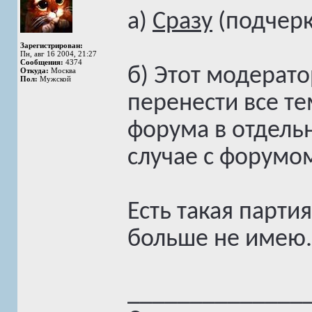
а)
Сразу
(подчерк
Зарегистрирован:
Пн, авг 16 2004, 21:27
Сообщения:
4374
б) Этот модерат
Откуда:
Москва
Пол:
Мужской
перенести все т
форума в отдельн
случае с форумом
Есть такая парти
больше не имею.
______________