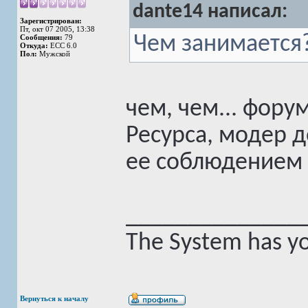
dante14 написал:
Зарегистрирован:
Пт, окт 07 2005, 13:38
Чем занимается
Сообщения:
79
Откуда:
ECC 6.0
Пол:
Мужской
чем, чем... фор
Ресурса, модер 
ее соблюдением 
______________
The System has yo
Вернуться к началу