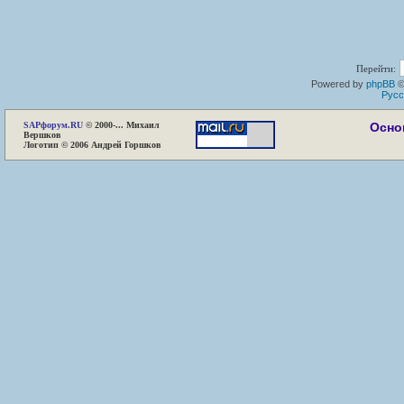
Перейти:
Powered by
phpBB
©
Русс
SAP
форум.RU
© 2000-... Михаил
Осно
Вершков
Логотип © 2006 Андрей Горшков