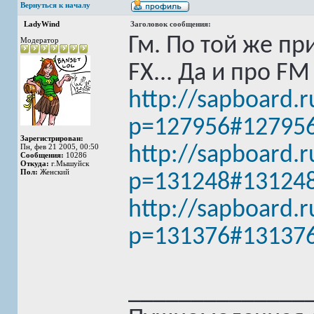
Вернуться к началу
LadyWind
Заголовок сообщения:
Гм. По той же пр
Модератор
FX... Да и про F
http://sapboard.
p=127956#12795
Зарегистрирован:
Пн, фев 21 2005, 00:50
http://sapboard.
Сообщения:
10286
Откуда:
г.Мышуйск
Пол:
Женский
p=131248#13124
http://sapboard.
p=131376#13137
______________