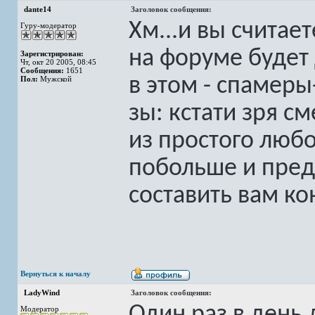
dante14
Заголовок сообщения:
Хм...и вы считае
Гуру-модератор
на форуме будет
Зарегистрирован:
Чт, окт 20 2005, 08:45
Сообщения:
1651
в этом - спамеры
Пол:
Мужской
зы: кстати зря с
из простого любо
побольше и пред
составить вам к
Вернуться к началу
LadyWind
Заголовок сообщения:
Модератор