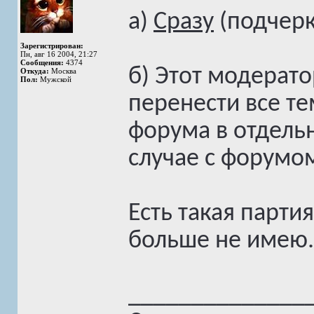
а)
Сразу
(подчерк
Зарегистрирован:
Пн, авг 16 2004, 21:27
Сообщения:
4374
б) Этот модерат
Откуда:
Москва
Пол:
Мужской
перенести все т
форума в отдельн
случае с форумом
Есть такая парти
больше не имею.
______________