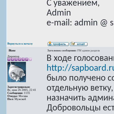
С уважением,
Admin
e-mail: admin @ 
Вернуться к началу
Bkmz
Заголовок сообщения:
FM админ раздела
В ходе голосован
Директор
http://sapboard.
было получено с
отдельную ветку,
Зарегистрирован:
Вс, июн 26 2005, 22:41
Сообщения:
1135
назначить админ
Откуда:
Москва
Пол:
Мужской
Добровольцы ес