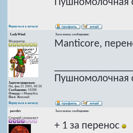
Пушномолочная с
Вернуться к началу
LadyWind
Заголовок сообщения:
Manticore, пере
Модератор
______________
Пушномолочная с
Зарегистрирован:
Пн, фев 21 2005, 00:50
Сообщения:
10286
Откуда:
г.Мышуйск
Пол:
Женский
Вернуться к началу
pavelzv
Заголовок сообщения:
Старший специалист
+ 1 за перенос