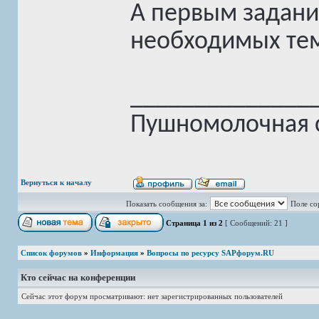
А первым задани
необходимых тем и
______________
Пушномолочная с
Вернуться к началу
Показать сообщения за:
Поле со
Страница
1
из
2
[ Сообщений: 21 ]
Список форумов
»
Информация
»
Вопросы по ресурсу SAPфорум.RU
Кто сейчас на конференции
Сейчас этот форум просматривают: нет зарегистрированных пользователей