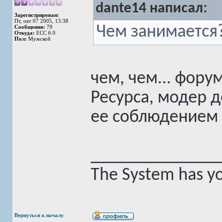
dante14 написал:
Зарегистрирован:
Пт, окт 07 2005, 13:38
Чем занимается
Сообщения:
79
Откуда:
ECC 6.0
Пол:
Мужской
чем, чем... фор
Ресурса, модер 
ее соблюдением 
______________
The System has yo
Вернуться к началу