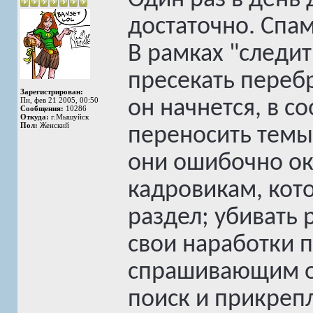
Один раз в день
достаточно. Спа
В рамках "следит
пресекать перебр
Зарегистрирован:
Пн, фев 21 2005, 00:50
он начнется, в с
Сообщения:
10286
Откуда:
г.Мышуйск
Пол:
Женский
переносить темы
они ошибочно ока
кадровикам, кото
раздел; убивать
свои наработки п
спрашивающим о 
поиск и прикреп