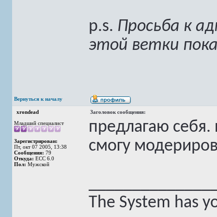
p.s.
Просьба к а
этой ветки пока
Вернуться к началу
xrondead
Заголовок сообщения:
предлагаю себя.
Младший специалист
смогу модерирова
Зарегистрирован:
Пт, окт 07 2005, 13:38
Сообщения:
79
Откуда:
ECC 6.0
Пол:
Мужской
______________
The System has yo