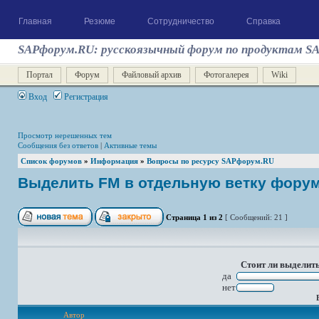
Главная
Резюме
Сотрудничество
Справка
SAPфорум.RU: русскоязычный форум по продуктам S
Портал
Форум
Файловый архив
Фотогалерея
Wiki
Вход
Регистрация
Просмотр нерешенных тем
Сообщения без ответов
|
Активные темы
Список форумов
»
Информация
»
Вопросы по ресурсу SAPфорум.RU
Выделить FM в отдельную ветку фору
Страница
1
из
2
[ Сообщений: 21 ]
Стоит ли выделит
да
нет
Автор