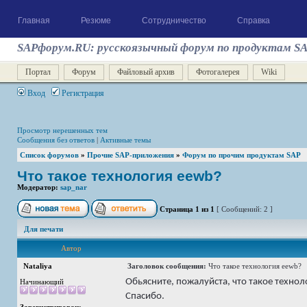
Главная
Резюме
Сотрудничество
Справка
SAPфорум.RU: русскоязычный форум по продуктам S
Портал
Форум
Файловый архив
Фотогалерея
Wiki
Вход
Регистрация
Просмотр нерешенных тем
Сообщения без ответов
|
Активные темы
Список форумов
»
Прочие SAP-приложения
»
Форум по прочим продуктам SAP
Что такое технология eewb?
Модератор:
sap_nar
Страница
1
из
1
[ Сообщений: 2 ]
Для печати
Автор
Nataliya
Заголовок сообщения:
Что такое технология eewb?
Обьясните, пожалуйста, что такое техно
Начинающий
Спасибо.