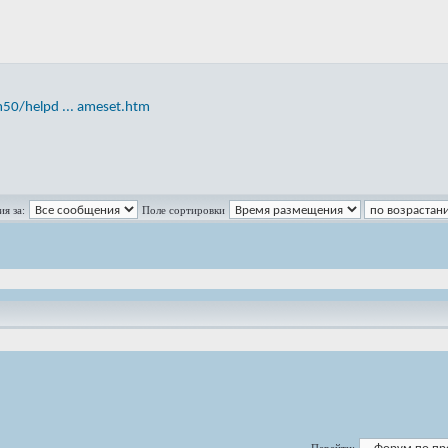
50/helpd ... ameset.htm
я за:
Поле сортировки