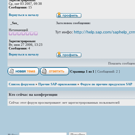
Зарегистрирован:
Ср, окт 03 2007, 09:38
Сообщения:
15
Вернуться к началу
_Sas_
Заголовок сообщения:
Начинающий
Тут инфо:
http://help.sap.com/saphelp_crm
Зарегистрирован:
Вт, июн 27 2006, 13:23
Сообщения:
4
Вернуться к началу
Показать сообщени
Страница
1
из
1
[ Сообщений: 2 ]
Список форумов
»
Прочие SAP-приложения
»
Форум по прочим продуктам SAP
Кто сейчас на конференции
Сейчас этот форум просматривают: нет зарегистрированных пользователей