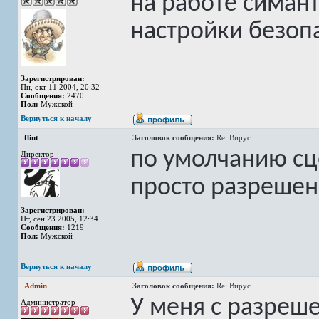
на работе симант
настройки безопа
Зарегистрирован:
Пн, окт 11 2004, 20:32
Сообщения:
2470
Пол:
Мужской
Вернуться к началу
flint
Заголовок сообщения:
Re: Вирус
по умолчанию сц
Директор
просто разрешен
Зарегистрирован:
Пт, сен 23 2005, 12:34
Сообщения:
1219
Пол:
Мужской
Вернуться к началу
Admin
Заголовок сообщения:
Re: Вирус
У меня с разреш
Администратор