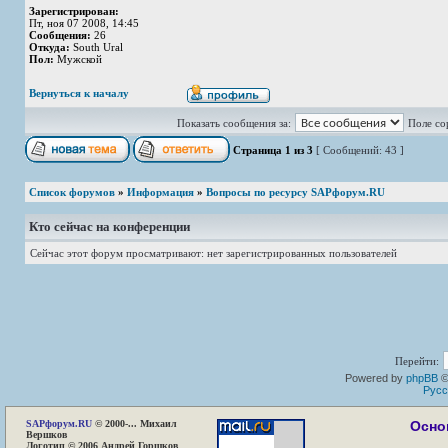
Зарегистрирован:
Пт, ноя 07 2008, 14:45
Сообщения:
26
Откуда:
South Ural
Пол:
Мужской
Вернуться к началу
Показать сообщения за:
Поле со
Страница
1
из
3
[ Сообщений: 43 ]
Список форумов
»
Информация
»
Вопросы по ресурсу SAPфорум.RU
Кто сейчас на конференции
Сейчас этот форум просматривают: нет зарегистрированных пользователей
Перейти:
Powered by
phpBB
©
Русс
SAP
форум.RU
© 2000-... Михаил
Осно
Вершков
Логотип © 2006 Андрей Горшков