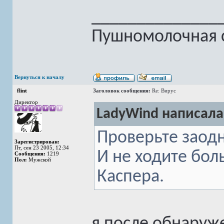
______________
Пушномолочная с
Вернуться к началу
flint
Заголовок сообщения:
Re: Вирус
Директор
LadyWind написала
Проверьте заодн
Зарегистрирован:
Пт, сен 23 2005, 12:34
И не ходите бол
Сообщения:
1219
Пол:
Мужской
Каспера.