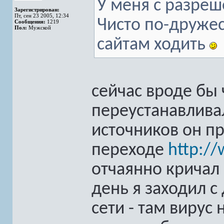
У меня с разреш
Зарегистрирован:
Пт, сен 23 2005, 12:34
Чисто по-дружес
Сообщения:
1219
Пол:
Мужской
сайтам ходить
сейчас вроде бы ч
переустанавливал
источников он пр
переходе
http:/
отчаянно кричал и
день я заходил с
сети - там вирус