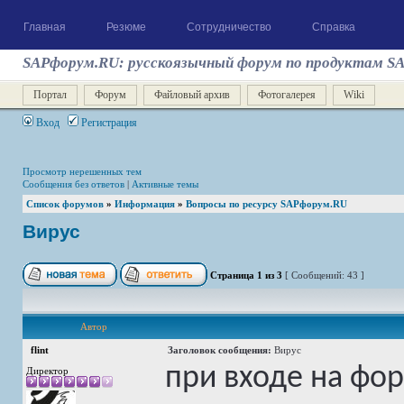
Главная
Резюме
Сотрудничество
Справка
SAPфорум.RU: русскоязычный форум по продуктам S
Портал
Форум
Файловый архив
Фотогалерея
Wiki
Вход
Регистрация
Просмотр нерешенных тем
Сообщения без ответов
|
Активные темы
Список форумов
»
Информация
»
Вопросы по ресурсу SAPфорум.RU
Вирус
Страница
1
из
3
[ Сообщений: 43 ]
Автор
flint
Заголовок сообщения:
Вирус
при входе на фо
Директор