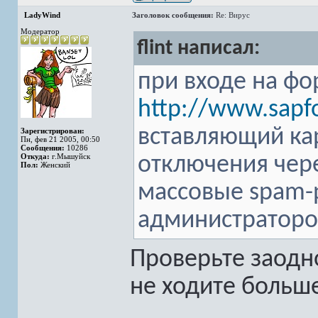
LadyWind
Заголовок сообщения:
Re: Вирус
Модератор
flint написал:
при входе на фо
http://www.sapf
вставляющий ка
Зарегистрирован:
Пн, фев 21 2005, 00:50
Сообщения:
10286
Откуда:
г.Мышуйск
отключения чер
Пол:
Женский
массовые spam-
администраторов
Проверьте заодно
не ходите больш