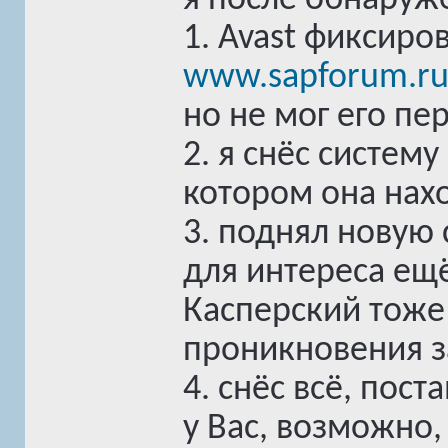
я после обнаруж
1. Avast фиксиро
www.sapforum.r
но не мог его пе
2. я снёс систем
котором она нах
3. поднял новую 
для интереса ещ
Касперский тоже 
проникновения з
4. снёс всё, пост
у Вас, возможно