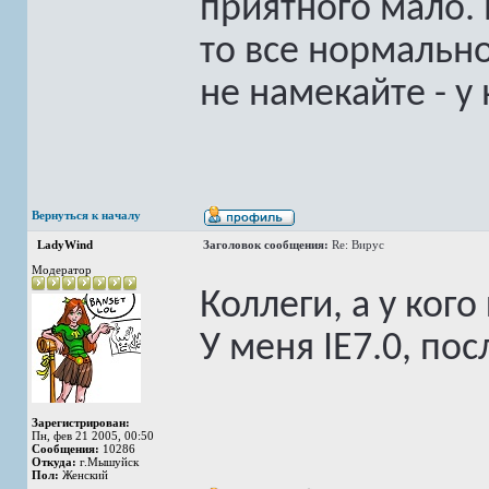
приятного мало. 
то все нормально
не намекайте - у 
Вернуться к началу
LadyWind
Заголовок сообщения:
Re: Вирус
Модератор
Коллеги, а у кого
У меня IE7.0, по
Зарегистрирован:
Пн, фев 21 2005, 00:50
Сообщения:
10286
Откуда:
г.Мышуйск
Пол:
Женский