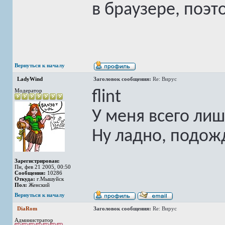
в браузере, поэт
Вернуться к началу
LadyWind
Заголовок сообщения:
Re: Вирус
Модератор
flint
У меня всего лиш
Ну ладно, подож
Зарегистрирован:
Пн, фев 21 2005, 00:50
Сообщения:
10286
Откуда:
г.Мышуйск
Пол:
Женский
Вернуться к началу
DiaRom
Заголовок сообщения:
Re: Вирус
Администратор