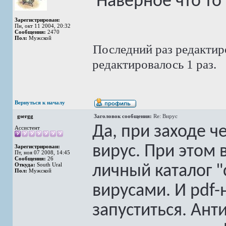
'Наверное что то
Зарегистрирован:
Пн, окт 11 2004, 20:32
Сообщения:
2470
Пол:
Мужской
Последний раз редакти
редактировалось 1 раз.
Вернуться к началу
gsergg
Заголовок сообщения:
Re: Вирус
Да, при заходе ч
Ассистент
вирус. При этом 
Зарегистрирован:
Пт, ноя 07 2008, 14:45
Сообщения:
26
Откуда:
South Ural
личный каталог "
Пол:
Мужской
вирусами. И pdf-
запуститься. Анти