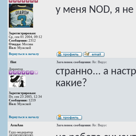
у меня NOD, я не
Зарегистрирован:
Ср, сен 01 2004, 09:12
Сообщения:
2312
Откуда:
Москва
Пол:
Мужской
Вернуться к началу
flint
Заголовок сообщения:
Re: Вирус
странно... а нас
Директор
какие?
Зарегистрирован:
Пт, сен 23 2005, 12:34
Сообщения:
1219
Пол:
Мужской
Вернуться к началу
ArmAnn
Заголовок сообщения:
Re: Вирус
Гуру-модератор