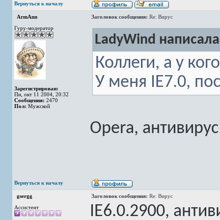
Вернуться к началу
ArmAnn
Заголовок сообщения:
Re: Вирус
Гуру-модератор
LadyWind написала
Коллеги, а у ког
У меня IE7.0, по
Зарегистрирован:
Пн, окт 11 2004, 20:32
Сообщения:
2470
Пол:
Мужской
Opera, антивирус 
Вернуться к началу
gsergg
Заголовок сообщения:
Re: Вирус
IE6.0.2900, антиви
Ассистент