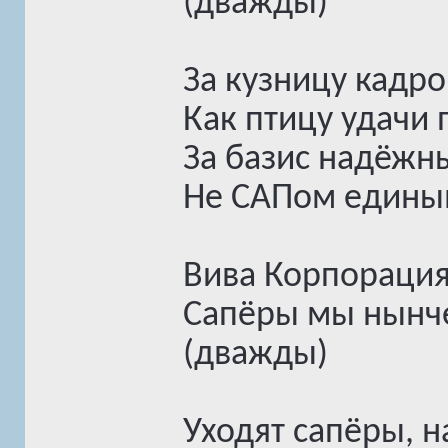
(дважды)
За кузницу кадро
Как птицу удачи 
За базис надёжн
Не САПом единым
Вива Корпорация
Сапёры мы нынче
(дважды)
Уходят сапёры, 