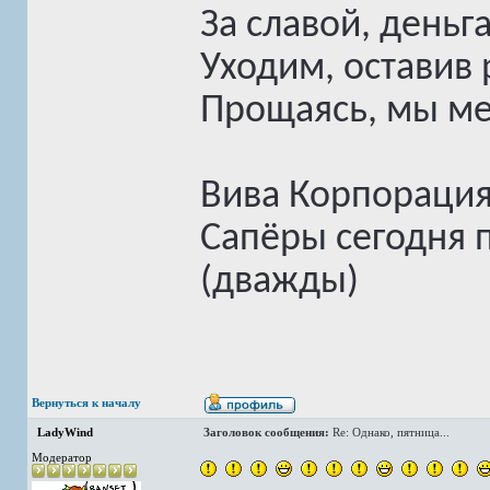
За славой, деньг
Уходим, оставив
Прощаясь, мы мед
Вива Корпорация
Сапёры сегодня 
(дважды)
Вернуться к началу
LadyWind
Заголовок сообщения:
Re: Однако, пятница...
Модератор