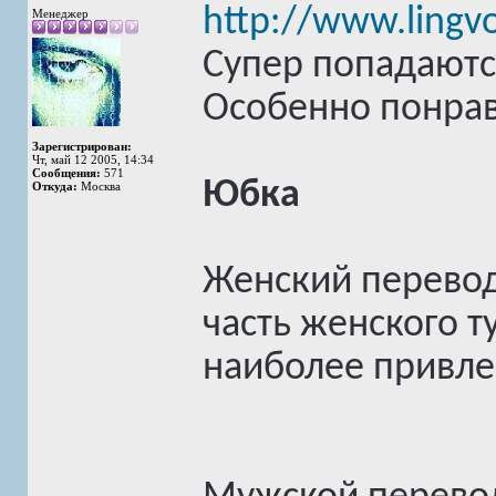
http://www.lingvo
Менеджер
Супер попадаютс
Особенно понрав
Зарегистрирован:
Чт, май 12 2005, 14:34
Сообщения:
571
Юбка
Откуда:
Москва
Женский перевод
часть женского т
наиболее привле