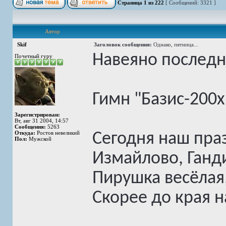
Страница
1
из
222
[ Сообщений: 3321 ]
Автор
Skif
Заголовок сообщения:
Однако, пятница...
Навеяно последни
Почетный гуру
Гимн "Базис-200х
Зарегистрирован:
Вт, авг 31 2004, 14:57
Сообщения:
5263
Откуда:
Ростов невеликий
Сегодня наш праз
Пол:
Мужской
Измайлово, Ганд
Пирушка весёлая,
Скорее до края 