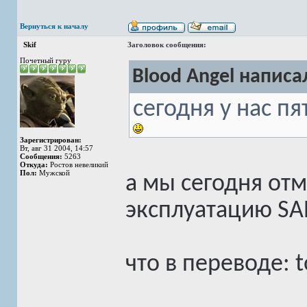
Вернуться к началу
Skif
Заголовок сообщения:
Почетный гуру
Blood Angel написал
сегодня у нас п
Зарегистрирован:
Вт, авг 31 2004, 14:57
Сообщения:
5263
Откуда:
Ростов невеликий
Пол:
Мужской
а мы сегодня от
эксплуатацию SA
что в переводе: 