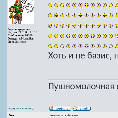
Зарегистрирован:
Пн, фев 21 2005, 00:50
Сообщения:
10286
Откуда:
г.Мышуйск
Пол:
Женский
Хоть и не базис, н
______________
Пушномолочная с
Вернуться к началу
Neo
Заголовок сообщения: