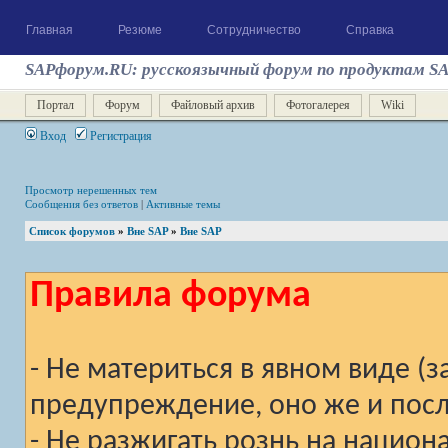
Главная
Резюме
Сотрудничество
Справка
SAPфорум.RU: русскоязычный форум по продуктам S
Портал
Форум
Файловый архив
Фотогалерея
Wiki
Вход
Регистрация
Просмотр нерешенных тем
Сообщения без ответов
|
Активные темы
Список форумов
»
Вне SAP
»
Вне SAP
Правила форума
- Не материться в явном виде (
предупреждение, оно же и после
- Не разжигать рознь на национ