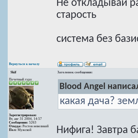
Не откладывай ра
старость
система без бази
Вернуться к началу
Skif
Заголовок сообщения:
Почетный гуру
Blood Angel написал
какая дача? зем
Зарегистрирован:
Вт, авг 31 2004, 14:57
Сообщения:
5263
Откуда:
Ростов невеликий
Нифига! Завтра б
Пол:
Мужской