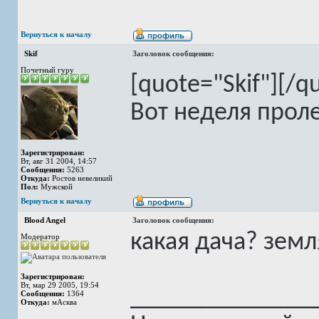
Вернуться к началу
Skif
Заголовок сообщения:
Почетный гуру
[quote="Skif"][/q
Вот неделя проле
Зарегистрирован:
Вт, авг 31 2004, 14:57
Сообщения:
5263
Откуда:
Ростов невеликий
Пол:
Мужской
Вернуться к началу
Blood Angel
Заголовок сообщения:
какая дача? земл
Модератор
Зарегистрирован:
Вт, мар 29 2005, 19:54
______________
Сообщения:
1364
Откуда:
мАсква