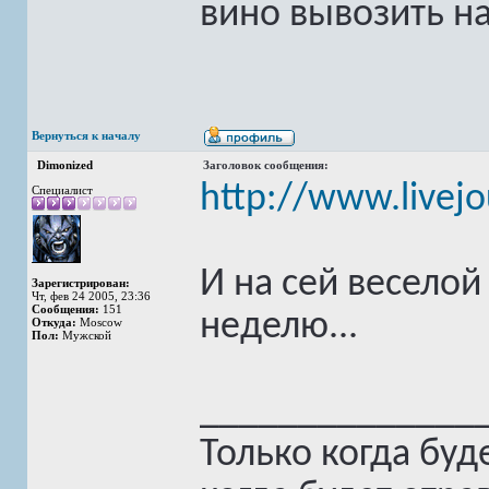
вино вывозить н
Вернуться к началу
Dimonized
Заголовок сообщения:
http://www.livej
Специалист
И на сей весело
Зарегистрирован:
Чт, фев 24 2005, 23:36
Сообщения:
151
неделю...
Откуда:
Moscow
Пол:
Мужской
______________
Только когда буд