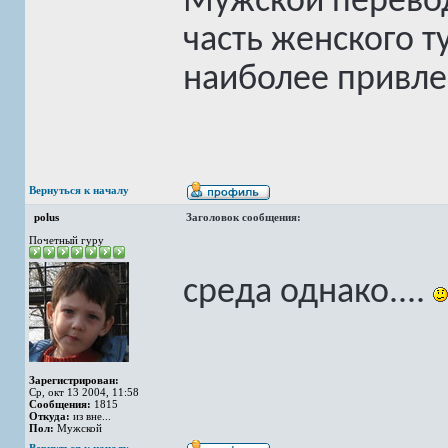
Мужской перево
часть женского т
наиболее привле
Вернуться к началу
polus
Заголовок сообщения:
Почетный гуру
среда однако....
Зарегистрирован:
Ср, окт 13 2004, 11:58
Сообщения:
1815
Откуда:
из вне...
Пол:
Мужской