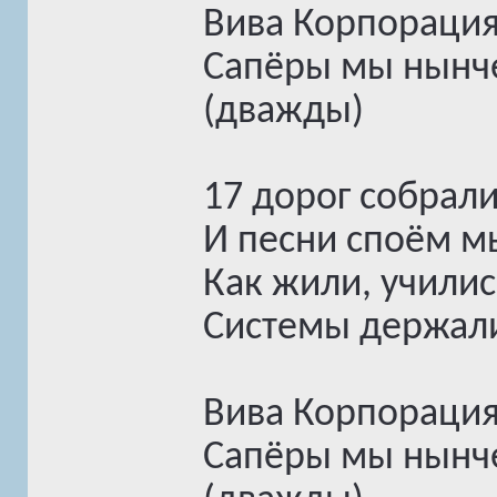
Вива Корпорация
Сапёры мы нынче
(дважды)
17 дорог собралис
И песни споём м
Как жили, училис
Системы держали
Вива Корпорация
Сапёры мы нынче