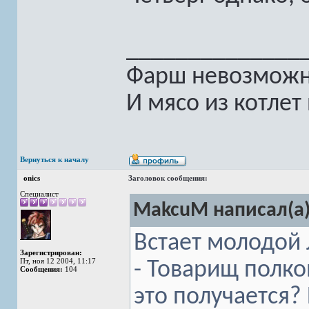
______________
Фарш невозможно
И мясо из котлет
Вернуться к началу
onics
Заголовок сообщения:
Специалист
MakcuM написал(а)
Встает молодой 
Зарегистрирован:
Пт, ноя 12 2004, 11:17
- Товарищ полко
Сообщения:
104
это получается?