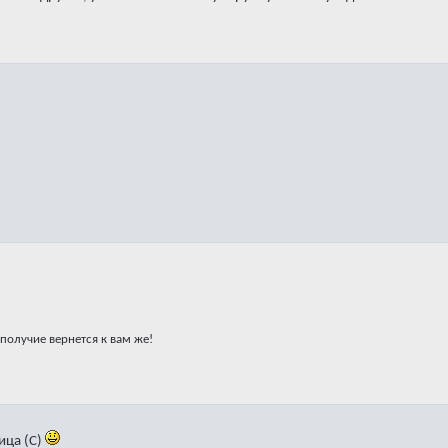
получие вернется к вам же!
ица (С)