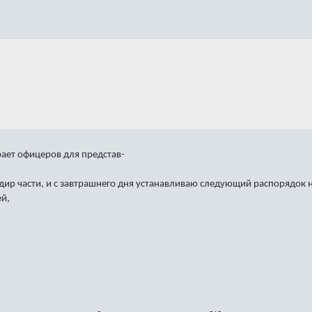
ает офицеров для представ-
ир части, и с завтрашнего дня устанавливаю следующий распорядок 
ей,