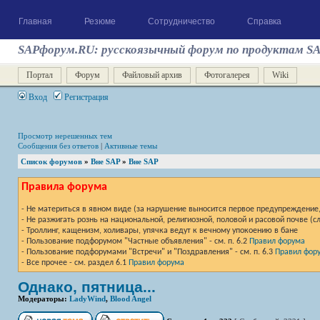
Главная
Резюме
Сотрудничество
Справка
SAPфорум.RU: русскоязычный форум по продуктам S
Портал
Форум
Файловый архив
Фотогалерея
Wiki
Вход
Регистрация
Просмотр нерешенных тем
Сообщения без ответов
|
Активные темы
Список форумов
»
Вне SAP
»
Вне SAP
Правила форума
- Не материться в явном виде (за нарушение выносится первое предупреждение, 
- Не разжигать рознь на национальной, религиозной, половой и расовой почве (
- Троллинг, кащенизм, холивары, упячка ведут к вечному упокоению в бане
- Пользование подфорумом "Частные объявления" - см. п. 6.2
Правил форума
- Пользование подфорумами "Встречи" и "Поздравления" - см. п. 6.3
Правил фор
- Все прочее - см. раздел 6.1
Правил форума
Однако, пятница...
Модераторы:
LadyWind
,
Blood Angel