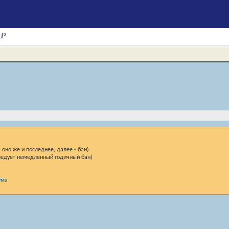
AP
оно же и последнее, далее - бан)
следует немедленный годичный бан)
ума