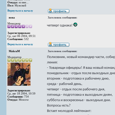
Откуда:
из вне...
Пол:
Мужской
Вернуться к началу
вова
Заголовок сообщения:
Менеджер
четверг однака!
Зарегистрирован:
Ср, окт 06 2004, 09:51
Сообщения:
532
Вернуться к началу
MakcuM
Заголовок сообщения:
Полковник, новый командир части, собир
Модератор
ления:
- Товарищи офицеры! Я ваш новый команд
понедельник - отдых после выходных дн
вторник - подготовка к рабочему дню,
среда - рабочий день,
четверг - отдых после рабочего дня,
Зарегистрирован:
Ср, авг 18 2004, 10:59
пятница - подготовка к выходным дням,
Сообщения:
754
Откуда:
Moscow
суббота и воскресенье - выходные дни.
Вопросы есть?
Встает молодой лейтенант: