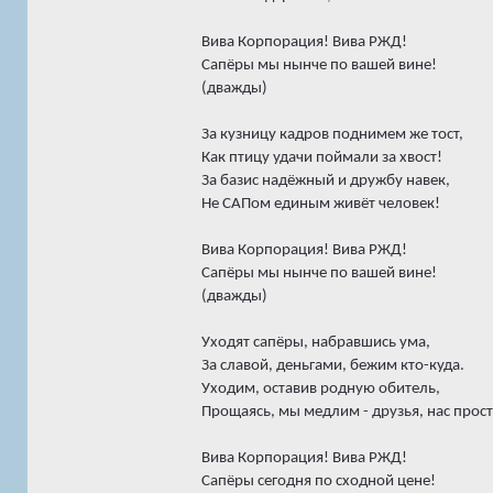
Вива Корпорация! Вива РЖД!
Сапёры мы нынче по вашей вине!
(дважды)
За кузницу кадров поднимем же тост,
Как птицу удачи поймали за хвост!
За базис надёжный и дружбу навек,
Не САПом единым живёт человек!
Вива Корпорация! Вива РЖД!
Сапёры мы нынче по вашей вине!
(дважды)
Уходят сапёры, набравшись ума,
За славой, деньгами, бежим кто-куда.
Уходим, оставив родную обитель,
Прощаясь, мы медлим - друзья, нас прости
Вива Корпорация! Вива РЖД!
Сапёры сегодня по сходной цене!