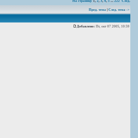
На страницу
1
,
2
,
3
,
4
,
5
...
222
След.
Пред. тема
|
След. тема ->
Добавлено:
Пт, окт 07 2005, 10:59