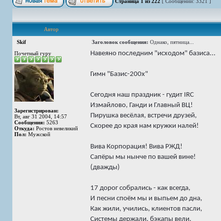
Страница
1
из
222
[ Сообщений: 3321 ]
Автор
Skif
Заголовок сообщения:
Однако, пятница...
Навеяно последним "исходом" базиса...
Почетный гуру
Гимн "Базис-200х"
Сегодня наш праздник - гудит IRC
Измайлово, Ганди и Главный ВЦ!
Зарегистрирован:
Пирушка весёлая, встречи друзей,
Вт, авг 31 2004, 14:57
Сообщения:
5263
Скорее до края нам кружки налей!
Откуда:
Ростов невеликий
Пол:
Мужской
Вива Корпорация! Вива РЖД!
Сапёры мы нынче по вашей вине!
(дважды)
17 дорог собрались - как всегда,
И песни споём мы и выпьем до дна,
Как жили, учились, клиентов пасли,
Системы держали, бэкапы вели.