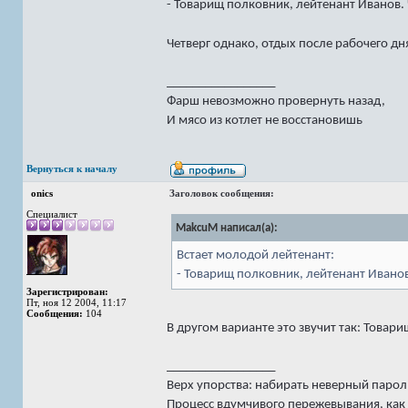
- Товарищ полковник, лейтенант Иванов. 
Четверг однако, отдых после рабочего д
_________________
Фарш невозможно провернуть назад,
И мясо из котлет не восстановишь
Вернуться к началу
onics
Заголовок сообщения:
Специалист
MakcuM написал(а):
Встает молодой лейтенант:
- Товарищ полковник, лейтенант Иванов
Зарегистрирован:
Пт, ноя 12 2004, 11:17
Сообщения:
104
В другом варианте это звучит так: Товари
_________________
Верх упорства: набирать неверный пароль
Процесс вдумчивого пережевывания, как 