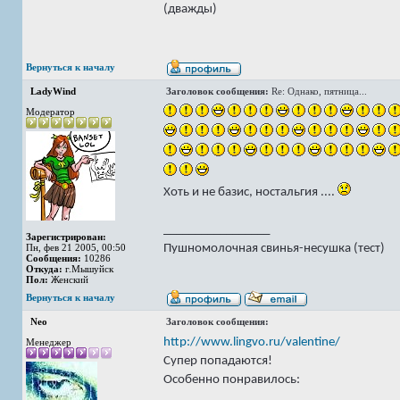
(дважды)
Вернуться к началу
LadyWind
Заголовок сообщения:
Re: Однако, пятница...
Модератор
Хоть и не базис, ностальгия ....
_________________
Зарегистрирован:
Пушномолочная свинья-несушка (тест)
Пн, фев 21 2005, 00:50
Сообщения:
10286
Откуда:
г.Мышуйск
Пол:
Женский
Вернуться к началу
Neo
Заголовок сообщения:
http://www.lingvo.ru/valentine/
Менеджер
Супер попадаются!
Особенно понравилось: