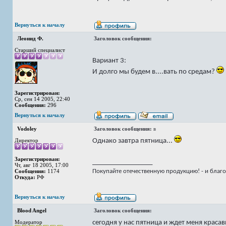
Вернуться к началу
Леонид Ф.
Заголовок сообщения:
Старший специалист
Вариант 3:
И долго мы будем в....вать по средам?
Зарегистрирован:
Ср, сен 14 2005, 22:40
Сообщения:
296
Вернуться к началу
Vodoley
Заголовок сообщения:
в
Однако завтра пятница...
Директор
Зарегистрирован:
_________________
Чт, авг 18 2005, 17:00
Сообщения:
1174
Покупайте отечественную продукцию! - и благо
Откуда:
РФ
Вернуться к началу
Blood Angel
Заголовок сообщения:
сегодня у нас пятница и ждет меня красав
Модератор