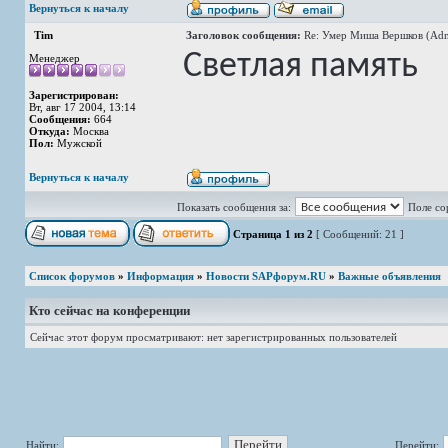
Вернуться к началу
Tim
Заголовок сообщения:
Re: Умер Миша Вершков (Adm
Светлая память
Менеджер
Зарегистрирован:
Вт, авг 17 2004, 13:14
Сообщения:
664
Откуда:
Москва
Пол:
Мужской
Вернуться к началу
Показать сообщения за:
Поле со
Страница
1
из
2
[ Сообщений: 21 ]
Список форумов
»
Информация
»
Новости SAPфорум.RU
»
Важные объявления
Кто сейчас на конференции
Сейчас этот форум просматривают: нет зарегистрированных пользователей
Найти:
Перейти: