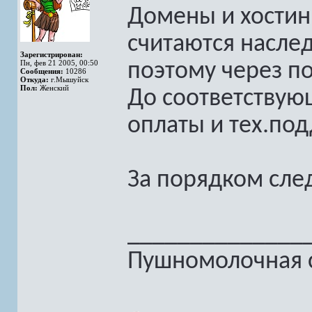
Домены и хостин
считаются насле
Зарегистрирован:
Пн, фев 21 2005, 00:50
поэтому через п
Сообщения:
10286
Откуда:
г.Мышуйск
Пол:
Женский
До соответствую
оплаты и тех.по
За порядком сле
______________
Пушномолочная с