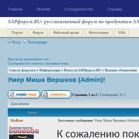
Главная
Резюме
Сотрудничество
Справка
SAPфорум.RU: русскоязычный форум по продуктам S
Портал
Форум
Файловый архив
Фотогалерея
Wiki
Вход
Регистрация
Просмотр нерешенных тем
Сообщения без ответов
|
Активные темы
Список форумов
»
Информация
»
Новости SAPфорум.RU
»
Важные объявления
Умер Миша Вершков (Admin)!
Страница
1
из
2
[ Сообщений: 21 ]
Для печати
Автор
DiaRom
Заголовок сообщения:
Умер Миша Вершков (Admin)
Администратор
К сожалению пок