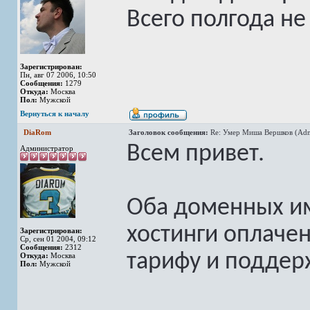
Всего полгода н
Зарегистрирован:
Пн, авг 07 2006, 10:50
Сообщения:
1279
Откуда:
Москва
Пол:
Мужской
Вернуться к началу
DiaRom
Заголовок сообщения:
Re: Умер Миша Вершков (Adm
Всем привет.
Администратор
Оба доменных им
хостинги оплаче
Зарегистрирован:
Ср, сен 01 2004, 09:12
Сообщения:
2312
тарифу и поддер
Откуда:
Москва
Пол:
Мужской