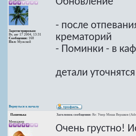
Обновление
- после отпевания
Зарегистрирован:
крематорий
Вт, авг 17 2004, 13:31
Сообщения:
168
Пол:
Мужской
- Поминки - в ка
детали уточнятс
Вернуться к началу
Пашенька
Заголовок сообщения:
Re: Умер Миша Вершков (Adm
Менеджер
Очень грустно! 