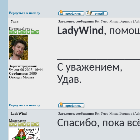
Вернуться к началу
Удав
Заголовок сообщения:
Re: Умер Миша Вершков (Adm
LadyWind
, помо
Почетный гуру
______________
С уважением,
Зарегистрирован:
Чт, окт 06 2005, 16:44
Сообщения:
3080
Удав.
Откуда:
Москва
Вернуться к началу
LadyWind
Заголовок сообщения:
Re: Умер Миша Вершков (Adm
Спасибо, пока вс
Модератор