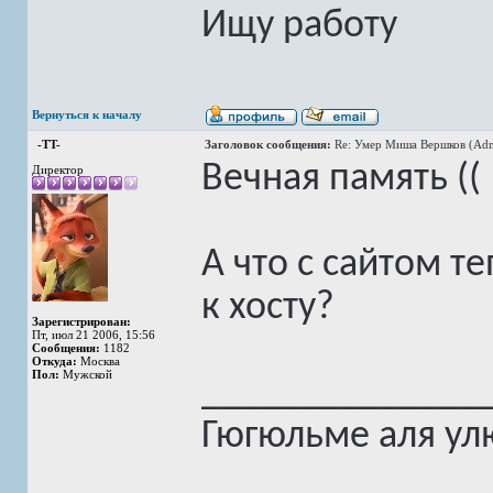
Ищу работу
Вернуться к началу
-TT-
Заголовок сообщения:
Re: Умер Миша Вершков (Adm
Вечная память ((
Директор
А что с сайтом те
к хосту?
Зарегистрирован:
Пт, июл 21 2006, 15:56
Сообщения:
1182
Откуда:
Москва
Пол:
Мужской
______________
Гюгюльме аля ул