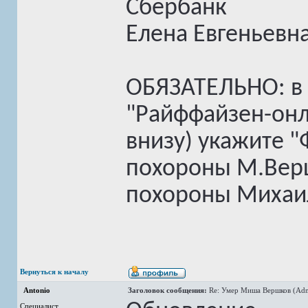
Сбербанк
Елена Евгеньевна
ОБЯЗАТЕЛЬНО: в 
"Райффайзен-онл
внизу) укажите 
похороны М.Вер
похороны Михаи
Вернуться к началу
Antonio
Заголовок сообщения:
Re: Умер Миша Вершков (Adm
Специалист