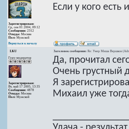
Если у кого есть
Зарегистрирован:
Ср, сен 01 2004, 09:12
Сообщения:
2312
Откуда:
Москва
Пол:
Мужской
Вернуться к началу
LKU
Заголовок сообщения:
Re: Умер Миша Вершков (Adm
Да, прочитал сег
Гуру-модератор
Очень грустный 
Я зарегистрирова
Зарегистрирован:
Вт, май 17 2005, 13:35
Сообщения:
4878
Михаил уже тогд
Откуда:
Москва
Пол:
Мужской
______________
Удача - результа