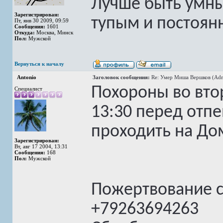
Лучше быть умны
Зарегистрирован:
тупым и постоян
Пт, янв 30 2009, 09:59
Сообщения:
1601
Откуда:
Москва, Минск
Пол:
Мужской
Вернуться к началу
Antonio
Заголовок сообщения:
Re: Умер Миша Вершков (Adm
Похороны во вто
Специалист
13:30 перед отп
проходить на До
Зарегистрирован:
Вт, авг 17 2004, 13:31
Сообщения:
168
Пол:
Мужской
Пожертвование 
+79263694263