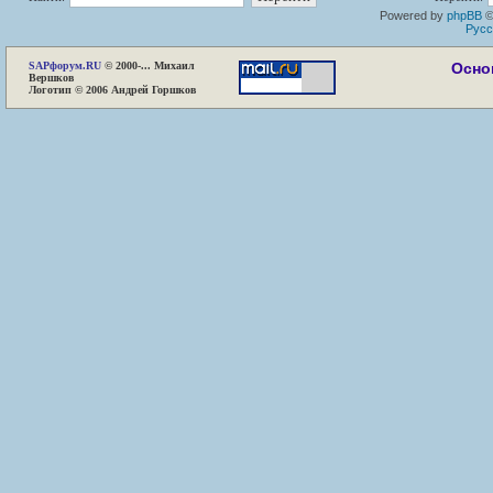
Powered by
phpBB
©
Русс
SAP
форум.RU
© 2000-... Михаил
Осно
Вершков
Логотип © 2006 Андрей Горшков