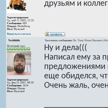
друзьям и коллег
Зарегистрирован:
Ср, май 11 2005, 12:32
Сообщения:
685
Откуда:
Heidelberg
Пол:
Мужской
Вернуться к началу
Yozhhhhh
Заголовок сообщения:
Re: Умер Миша Вершков (Adm
Ну и дела(((
Почетный гуру
Написал ему за 
предложениями п
еще обиделся, чт
Зарегистрирован:
Ср, фев 21 2007, 08:50
Очень жаль, очен
Сообщения:
1614
Откуда:
Пермь
Пол:
Мужской
______________