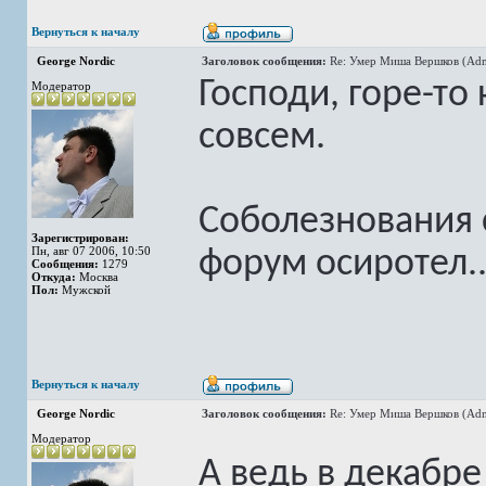
Вернуться к началу
George Nordic
Заголовок сообщения:
Re: Умер Миша Вершков (Adm
Господи, горе-то
Модератор
совсем.
Соболезнования 
Зарегистрирован:
Пн, авг 07 2006, 10:50
форум осиротел..
Сообщения:
1279
Откуда:
Москва
Пол:
Мужской
Вернуться к началу
George Nordic
Заголовок сообщения:
Re: Умер Миша Вершков (Adm
Модератор
А ведь в декабре