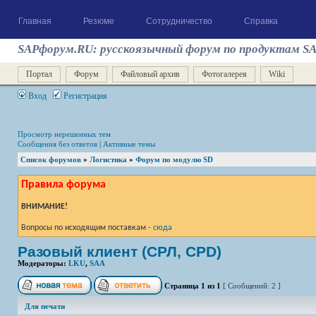
Главная
Резюме
Сотрудничество
Справка
SAPфорум.RU: русскоязычный форум по продуктам S
Портал
Форум
Файловый архив
Фотогалерея
Wiki
Вход
Регистрация
Просмотр нерешенных тем
Сообщения без ответов
|
Активные темы
Список форумов
»
Логистика
»
Форум по модулю SD
Правила форума
ВНИМАНИЕ!
Вопросы по исходящим поставкам -
сюда
Разовый клиент (СРЛ, CPD)
Модераторы:
LKU
,
SAA
Страница
1
из
1
[ Сообщений: 2 ]
Для печати