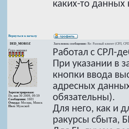
каких-то данных 
Вернуться к началу
DED_MOROZ
Заголовок сообщения:
Re: Разовый клиент (СРЛ, CPD
Работал с CРЛ-д
Гуру-маршал
При указании в з
кнопки ввода вы
адресных данных
Зарегистрирован:
обязательны).
Пт, янв 30 2009, 09:59
Сообщения:
1601
Откуда:
Москва, Минск
Для него, как и 
Пол:
Мужской
ракурсы сбыта, БЕ