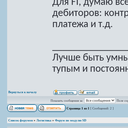
Для FI, думаю вс
дебиторов: контр
платежа и т.д.
______________
Лучше быть умны
тупым и постоян
Вернуться к началу
Показать сообщения за:
Поле со
Страница
1
из
1
[ Сообщений: 2 ]
Список форумов
»
Логистика
»
Форум по модулю SD