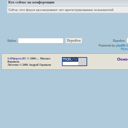
Кто сейчас на конференции
Сейчас этот форум просматривают: нет зарегистрированных пользователей
Найти:
Перейти:
Powered by
phpBB
©
Русс
SAP
форум.RU
© 2000-... Михаил
Осно
Вершков
Логотип © 2006 Андрей Горшков