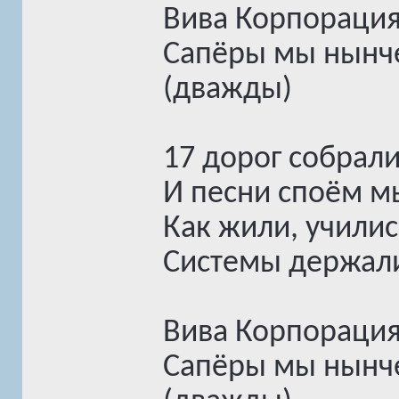
Вива Корпорация
Сапёры мы нынче
(дважды)
17 дорог собралис
И песни споём м
Как жили, училис
Системы держали
Вива Корпорация
Сапёры мы нынче