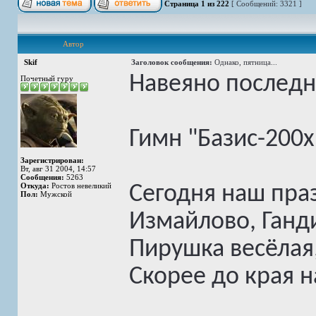
Страница
1
из
222
[ Сообщений: 3321 ]
Автор
Skif
Заголовок сообщения:
Однако, пятница...
Навеяно последни
Почетный гуру
Гимн "Базис-200х
Зарегистрирован:
Вт, авг 31 2004, 14:57
Сообщения:
5263
Откуда:
Ростов невеликий
Сегодня наш праз
Пол:
Мужской
Измайлово, Ганд
Пирушка весёлая,
Скорее до края 