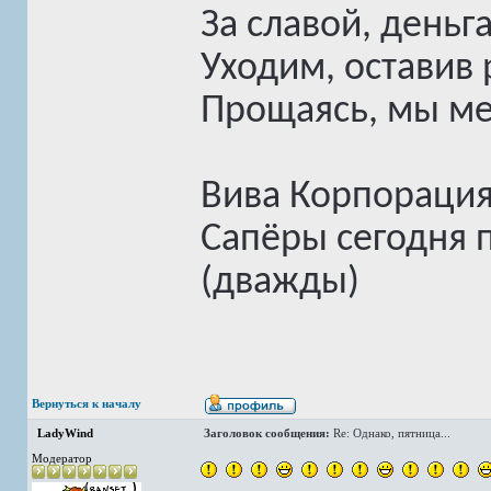
За славой, деньг
Уходим, оставив
Прощаясь, мы мед
Вива Корпорация
Сапёры сегодня 
(дважды)
Вернуться к началу
LadyWind
Заголовок сообщения:
Re: Однако, пятница...
Модератор