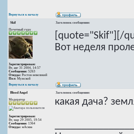
Вернуться к началу
Skif
Заголовок сообщения:
Почетный гуру
[quote="Skif"][/q
Вот неделя проле
Зарегистрирован:
Вт, авг 31 2004, 14:57
Сообщения:
5263
Откуда:
Ростов невеликий
Пол:
Мужской
Вернуться к началу
Blood Angel
Заголовок сообщения:
какая дача? земл
Модератор
Зарегистрирован:
Вт, мар 29 2005, 19:54
______________
Сообщения:
1364
Откуда:
мАсква