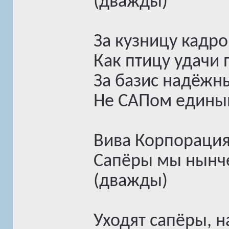
(дважды)
За кузницу кадро
Как птицу удачи 
За базис надёжн
Не САПом единым
Вива Корпорация
Сапёры мы нынче
(дважды)
Уходят сапёры, 