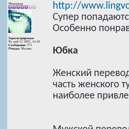
http://www.lingvo
Менеджер
Супер попадаютс
Особенно понрав
Зарегистрирован:
Чт, май 12 2005, 14:34
Сообщения:
571
Юбка
Откуда:
Москва
Женский перевод
часть женского т
наиболее привле