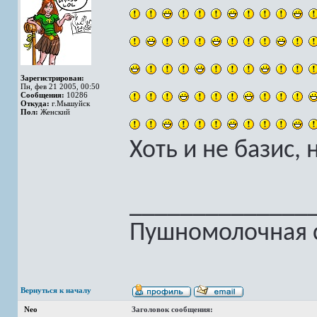
Зарегистрирован:
Пн, фев 21 2005, 00:50
Сообщения:
10286
Откуда:
г.Мышуйск
Пол:
Женский
Хоть и не базис, н
______________
Пушномолочная с
Вернуться к началу
Neo
Заголовок сообщения: