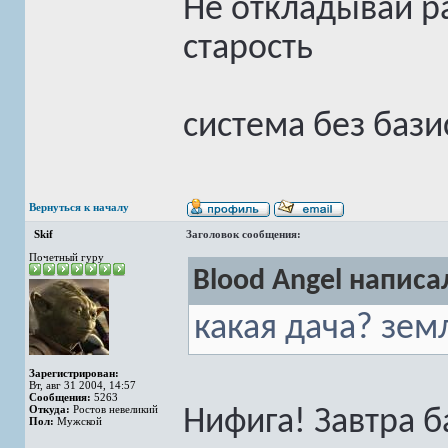
Не откладывай ра
старость
система без бази
Вернуться к началу
Skif
Заголовок сообщения:
Почетный гуру
Blood Angel написал
какая дача? зем
Зарегистрирован:
Вт, авг 31 2004, 14:57
Сообщения:
5263
Откуда:
Ростов невеликий
Нифига! Завтра б
Пол:
Мужской