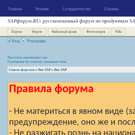
Главная
Резюме
Сотрудничество
Справка
SAPфорум.RU: русскоязычный форум по продуктам S
Портал
Форум
Файловый архив
Фотогалерея
Wiki
Вход
Регистрация
Просмотр нерешенных тем
Сообщения без ответов
|
Активные темы
Список форумов
»
Вне SAP
»
Вне SAP
Правила форума
- Не материться в явном виде (
предупреждение, оно же и после
- Не разжигать рознь на национ