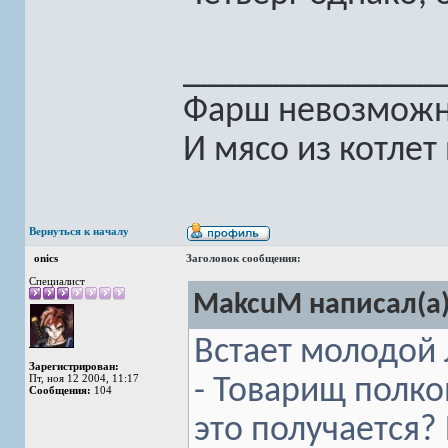
______________
Фарш невозможно
И мясо из котлет
Вернуться к началу
onics
Заголовок сообщения:
Специалист
MakcuM написал(а)
Встает молодой 
Зарегистрирован:
Пт, ноя 12 2004, 11:17
- Товарищ полко
Сообщения:
104
это получается?