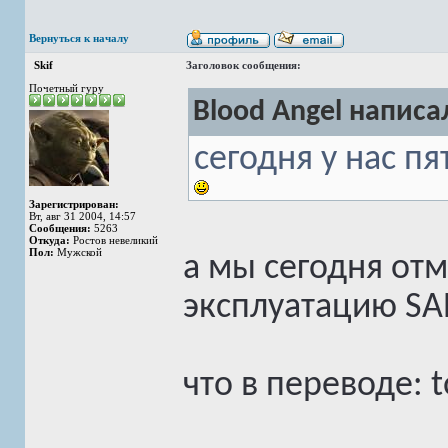
Вернуться к началу
Skif
Заголовок сообщения:
Почетный гуру
Blood Angel написал
сегодня у нас п
Зарегистрирован:
Вт, авг 31 2004, 14:57
Сообщения:
5263
Откуда:
Ростов невеликий
Пол:
Мужской
а мы сегодня от
эксплуатацию SA
что в переводе: 