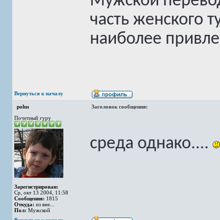
Мужской перево
часть женского т
наиболее привле
Вернуться к началу
polus
Заголовок сообщения:
Почетный гуру
среда однако....
Зарегистрирован:
Ср, окт 13 2004, 11:58
Сообщения:
1815
Откуда:
из вне...
Пол:
Мужской