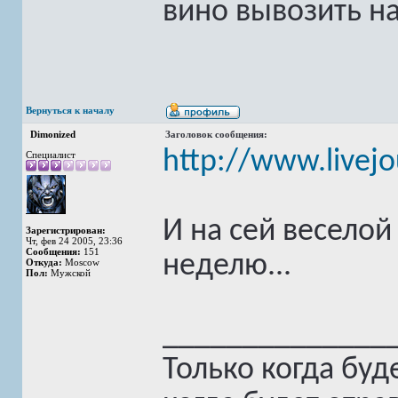
вино вывозить н
Вернуться к началу
Dimonized
Заголовок сообщения:
http://www.livej
Специалист
И на сей весело
Зарегистрирован:
Чт, фев 24 2005, 23:36
Сообщения:
151
неделю...
Откуда:
Moscow
Пол:
Мужской
______________
Только когда буд