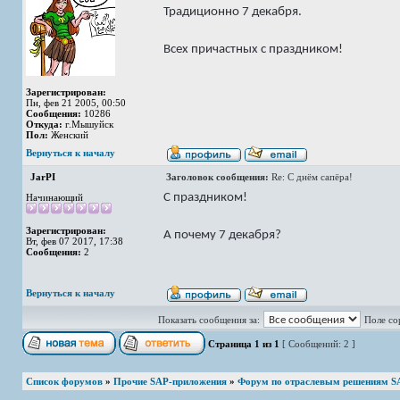
Традиционно 7 декабря.
Всех причастных с праздником!
Зарегистрирован:
Пн, фев 21 2005, 00:50
Сообщения:
10286
Откуда:
г.Мышуйск
Пол:
Женский
Вернуться к началу
JarPI
Заголовок сообщения:
Re: С днём сапёра!
С праздником!
Начинающий
Зарегистрирован:
А почему 7 декабря?
Вт, фев 07 2017, 17:38
Сообщения:
2
Вернуться к началу
Показать сообщения за:
Поле со
Страница
1
из
1
[ Сообщений: 2 ]
Список форумов
»
Прочие SAP-приложения
»
Форум по отраслевым решениям S