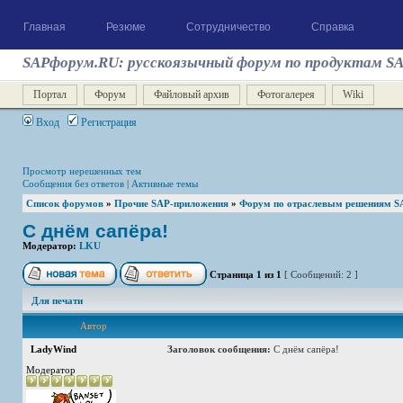
Главная
Резюме
Сотрудничество
Справка
SAPфорум.RU: русскоязычный форум по продуктам S
Портал
Форум
Файловый архив
Фотогалерея
Wiki
Вход
Регистрация
Просмотр нерешенных тем
Сообщения без ответов
|
Активные темы
Список форумов
»
Прочие SAP-приложения
»
Форум по отраслевым решениям S
С днём сапёра!
Модератор:
LKU
Страница
1
из
1
[ Сообщений: 2 ]
Для печати
Автор
LadyWind
Заголовок сообщения:
С днём сапёра!
Модератор