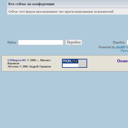
Кто сейчас на конференции
Сейчас этот форум просматривают: нет зарегистрированных пользователей
Найти:
Перейти:
Powered by
phpBB
©
Русс
SAP
форум.RU
© 2000-... Михаил
Осно
Вершков
Логотип © 2006 Андрей Горшков