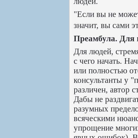
людей.
"Если вы не може
значит, вы сами э
Преамбула. Для 
Для людей, стрем
с чего начать. На
или полностью отс
консультанты у "
различен, автор с
Дабы не раздвига
разумных предело
всяческими нюанс
упрощение многих
явных ошибок). В