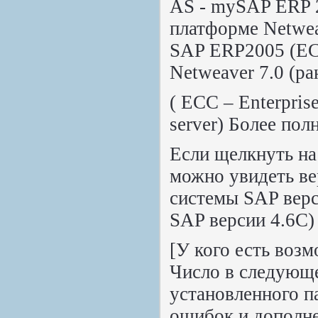
AS - mySAP ERP 
платформе Netwea
SAP ERP2005 (EC
Netweaver 7.0 (ра
( ECC – Enterpris
server) Более по
Если щелкнуть н
можно увидеть ве
системы SAP верс
SAP версии 4.6С)
[У кого есть возм
Число в следующе
установленного п
ошибок и дополне