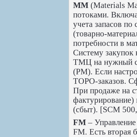
MM
(Materials M
потоками. Включае
учета запасов по
(товарно-материа
потребности в ма
Систему закупок 
ТМЦ на нужный с
(PM). Если наст
ТОРО-заказов. Сф
При продаже на с
фактурирование) 
(сбыт). [SCM 500
FM
– Управление
FM. Есть вторая 