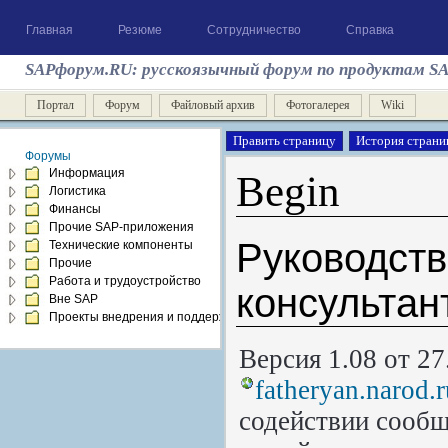
Главная
Резюме
Сотрудничество
Справка
SAPфорум.RU: русскоязычный форум по продуктам S
Портал
Форум
Файловый архив
Фотогалерея
Wiki
Форумы
Информация
Begin
Логистика
Финансы
Прочие SAP-приложения
Руководст
Технические компоненты
Прочие
Работа и трудоустройство
консультан
Вне SAP
Проекты внедрения и поддержка
Версия 1.08 от 27
fatheryan.narod.
содействии сооб