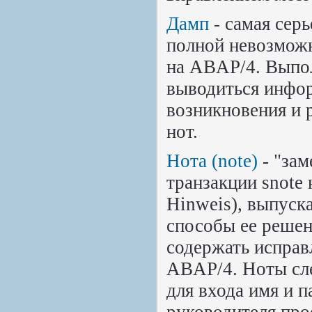
Дамп
- самая сер
полной невозмож
на ABAP/4. Выпол
выводиться инфор
возникновения и 
нот.
Нота (note)
- "зам
транзакции snote
Hinweis), выпуск
способы ее решен
содержать исправ
ABAP/4. Ноты сле
для входа имя и 