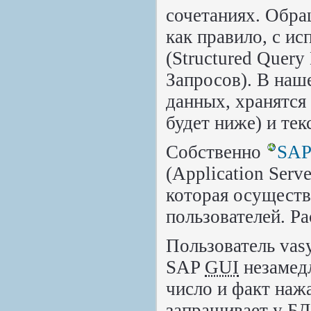
сочетаниях. Обра
как правило, с и
(Structured Quer
Запросов). В наш
данных, хранятся
будет ниже) и те
Собственно
SA
(Application Serv
которая осуществ
пользователей. Р
Пользователь vasy
SAP
GUI
незамед
число и факт наж
запрашивает у БД