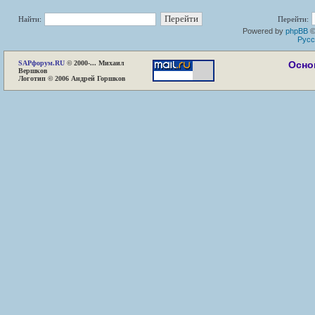
Найти:
Перейти:
Powered by
phpBB
©
Русс
SAP
форум.RU
© 2000-... Михаил
Осно
Вершков
Логотип © 2006 Андрей Горшков