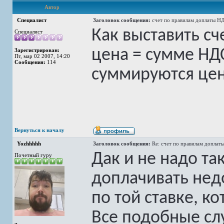
Автор
Специалист
Заголовок сообщения:
счет по правилам доплаты Н
Как выставить сч
Специалист
цена = сумме НДС
Зарегистрирован:
Пт, мар 02 2007, 14:20
Сообщения:
114
суммируются цен
Вернуться к началу
Yozhhhhh
Заголовок сообщения:
Re: счет по правилам доплат
Дак и не надо та
Почетный гуру
доплачивать нед
по той ставке, ко
Все подобные сл