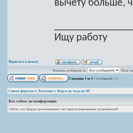
вычету больше, ч
______________
Ищу работу
Вернуться к началу
Показать сообщения за:
Поле со
Страница
1
из
1
[ Сообщений: 2 ]
Список форумов
»
Логистика
»
Форум по модулю SD
Кто сейчас на конференции
Сейчас этот форум просматривают: нет зарегистрированных пользователей