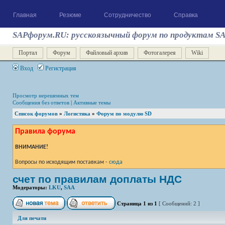
Главная
Резюме
Сотрудничество
Справка
SAPфорум.RU: русскоязычный форум по продуктам S
Портал
Форум
Файловый архив
Фотогалерея
Wiki
Вход
Регистрация
Просмотр нерешенных тем
Сообщения без ответов
|
Активные темы
Список форумов
»
Логистика
»
Форум по модулю SD
Правила форума
ВНИМАНИЕ!
Вопросы по исходящим поставкам -
сюда
счет по правилам доплаты НДС
Модераторы:
LKU
,
SAA
Страница
1
из
1
[ Сообщений: 2 ]
Для печати