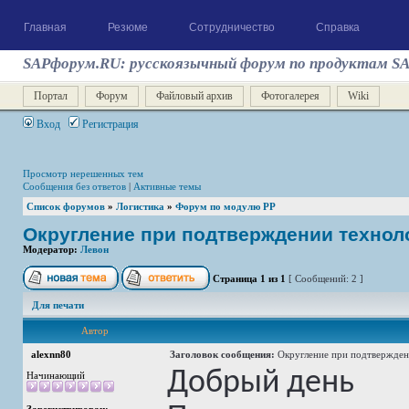
Главная
Резюме
Сотрудничество
Справка
SAPфорум.RU: русскоязычный форум по продуктам S
Портал
Форум
Файловый архив
Фотогалерея
Wiki
Вход
Регистрация
Просмотр нерешенных тем
Сообщения без ответов
|
Активные темы
Список форумов
»
Логистика
»
Форум по модулю РР
Округление при подтверждении техноло
Модератор:
Левон
Страница
1
из
1
[ Сообщений: 2 ]
Для печати
Автор
alexnn80
Заголовок сообщения:
Округление при подтверждени
Добрый день
Начинающий