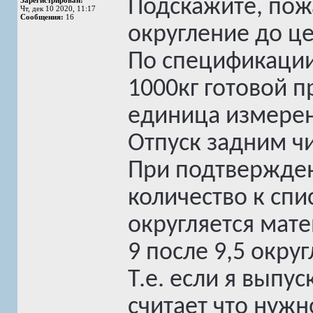
Подскажите, пожа
Зарегистрирован:
Чт, дек 10 2020, 11:17
Сообщения:
16
округление до ц
По спецификации
1000кг готовой п
единица измерен
Отпуск задним ч
При подтвержден
количество к спи
округляется мате
9 после 9,5 окру
Т.е. если я выпус
считает что нужн