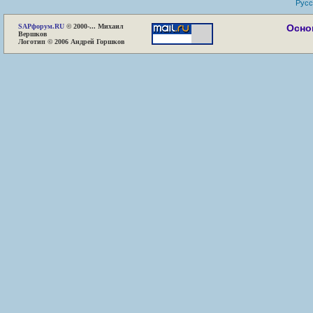
Русс
SAP
форум.RU
© 2000-... Михаил
Осно
Вершков
Логотип © 2006 Андрей Горшков