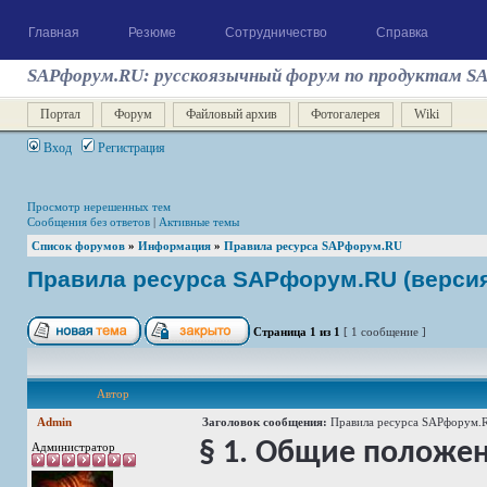
Главная
Резюме
Сотрудничество
Справка
SAPфорум.RU: русскоязычный форум по продуктам S
Портал
Форум
Файловый архив
Фотогалерея
Wiki
Вход
Регистрация
Просмотр нерешенных тем
Сообщения без ответов
|
Активные темы
Список форумов
»
Информация
»
Правила ресурса SAPфорум.RU
Правила ресурса SAPфорум.RU (версия 
Страница
1
из
1
[ 1 сообщение ]
Автор
Admin
Заголовок сообщения:
Правила ресурса SAPфорум.RU
§ 1. Общие положе
Администратор