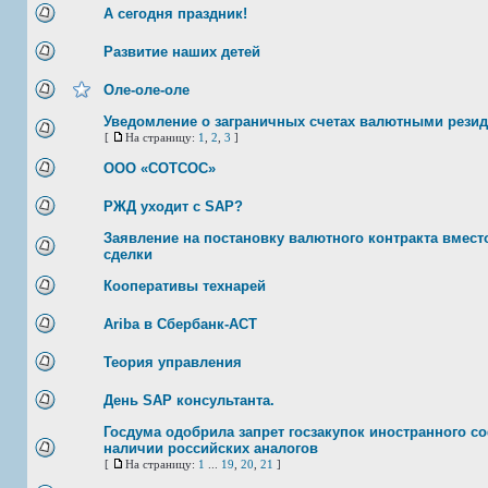
А сегодня праздник!
Развитие наших детей
Оле-оле-оле
Уведомление о заграничных счетах валютными рези
[
На страницу:
1
,
2
,
3
]
ООО «СОТСОС»
РЖД уходит с SAP?
Заявление на постановку валютного контракта вмест
сделки
Кооперативы технарей
Ariba в Сбербанк-АСТ
Теория управления
День SAP консультанта.
Госдума одобрила запрет госзакупок иностранного с
наличии российских аналогов
[
На страницу:
1
...
19
,
20
,
21
]