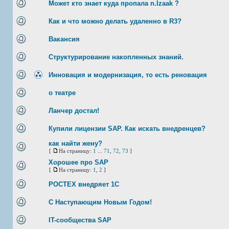
Может кто знает куда пропала n.Izaak ?
Как и что можно делать удаленно в R3?
Вакансия
Структурирование накопленных знаний.
Инновация и модернизация, то есть реновация
о театре
Ланчер достал!
Купили лицензии SAP. Как искать внедренцев?
как найти жену?
[
На страницу:
1
...
71
,
72
,
73
]
Хорошее про SAP
[
На страницу:
1
,
2
]
РОСТЕХ внедряет 1С
С Наступающим Новым Годом!
IT-сообщества SAP