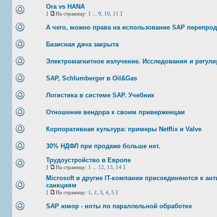
Ora vs HANA
[
На страницу:
1
...
9
,
10
,
11
]
А чего, можно права на использование SAP перепрод
Базисная дача закрыта
Электромагнитное излучение. Исследования и регули
SAP, Schlumberger в Oil&Gas
Логистика в системе SAP. Учебник
Отношение вендора к своим приверженцам
Корпоративная культура: примеры Netflix и Valve
30% НДФЛ при продаже больше нет.
Трудоустройство в Европе
[
На страницу:
1
...
12
,
13
,
14
]
Microsoft и другие IT-компании присоединяются к ан
санкциям
[
На страницу:
1
,
2
,
3
,
4
,
5
]
SAP юмор - ноты по параллельной обработке