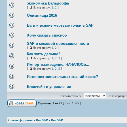
экономика Вальдорфа
[
На страницу:
1
,
2
]
Олимпиада 2016
Баги и всякие мертвые точки в SAP
Хочу сказать спасибо
SAP в меховой промышленности
[
На страницу:
1
,
2
]
Как жить дальше?
[
На страницу:
1
,
2
,
3
]
Импортозамещение: НАЧАЛОСЬ...
[
На страницу:
1
,
2
,
3
]
Источник живительных знаний иссяк?
Блокчейн в управлении
Показать темы за:
Поле сортиро
Страница
1
из
21
[ Тем: 1665 ]
Список форумов
»
Вне SAP
»
Вне SAP