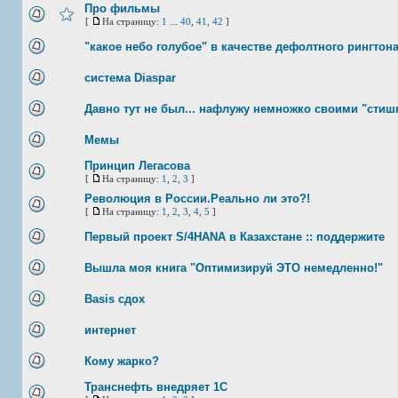
Про фильмы
[
На страницу:
1
...
40
,
41
,
42
]
"какое небо голубое" в качестве дефолтного рингтон
система Diaspar
Давно тут не был... нафлужу немножко своими "стишк
Мемы
Принцип Легасова
[
На страницу:
1
,
2
,
3
]
Революция в России.Реально ли это?!
[
На страницу:
1
,
2
,
3
,
4
,
5
]
Первый проект S/4HANA в Казахстане :: поддержите
Вышла моя книга "Оптимизируй ЭТО немедленно!"
Basis сдох
интернет
Кому жарко?
Транснефть внедряет 1С