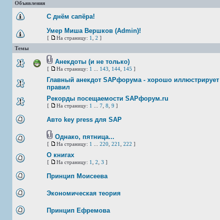
Объявления
С днём сапёра!
Умер Миша Вершков (Admin)!
[
На страницу:
1
,
2
]
Темы
Анекдоты (и не только)
[
На страницу:
1
...
143
,
144
,
145
]
Главный анекдот SAPфорума - хорошо иллюстрирует 
правил
Рекорды посещаемости SAPфорум.ru
[
На страницу:
1
...
7
,
8
,
9
]
Авто key press для SAP
Однако, пятница...
[
На страницу:
1
...
220
,
221
,
222
]
О книгах
[
На страницу:
1
,
2
,
3
]
Принцип Моисеева
Экономическая теория
Принцип Ефремова