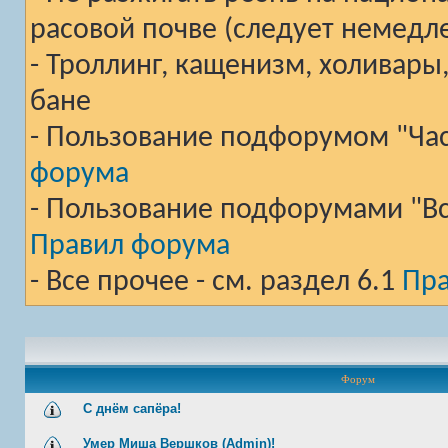
расовой почве (следует немедл
- Троллинг, кащенизм, холивары
бане
- Пользование подфорумом "Част
форума
- Пользование подфорумами "Вст
Правил форума
- Все прочее - см. раздел 6.1
Пр
Форум
С днём сапёра!
Умер Миша Вершков (Admin)!