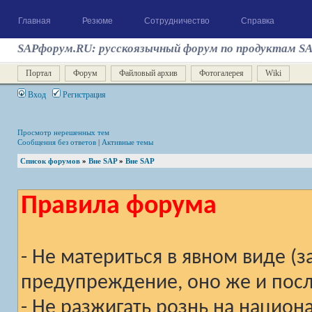
Главная
Резюме
Сотрудничество
Справка
SAPфорум.RU: русскоязычный форум по продуктам S
Портал
Форум
Файловый архив
Фотогалерея
Wiki
Вход
Регистрация
Просмотр нерешенных тем
Сообщения без ответов
|
Активные темы
Список форумов
»
Вне SAP
»
Вне SAP
Правила форума
- Не материться в явном виде (
предупреждение, оно же и после
- Не разжигать рознь на национ