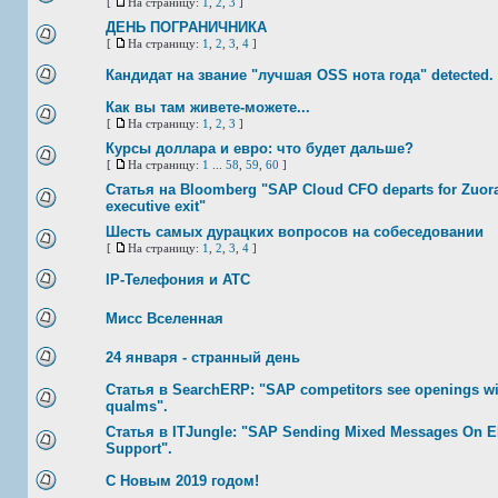
[
На страницу:
1
,
2
,
3
]
ДЕНЬ ПОГРАНИЧНИКА
[
На страницу:
1
,
2
,
3
,
4
]
Кандидат на звание "лучшая OSS нота года" detected.
Как вы там живете-можете...
[
На страницу:
1
,
2
,
3
]
Курсы доллара и евро: что будет дальше?
[
На страницу:
1
...
58
,
59
,
60
]
Статья на Bloomberg "SAP Cloud CFO departs for Zuora 
executive exit"
Шесть самых дурацких вопросов на собеседовании
[
На страницу:
1
,
2
,
3
,
4
]
IP-Телефония и АТС
Мисс Вселенная
24 января - странный день
Статья в SearchERP: "SAP competitors see openings w
qualms".
Статья в ITJungle: "SAP Sending Mixed Messages On E
Support".
С Новым 2019 годом!