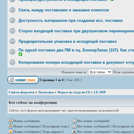
Связь между поставками и заказами клиентов
Доступность материалов при создании исх. поставки
Сторно входящей поставки при двухшаговом перемещени
Предварительная упаковка в исходящей поставке
По одной поставке два ПМ в оц. БлокирЗапас (107). Как с
Копирование номера исходящей поставки в документ отп
Показать темы за:
Поле сортиро
Страница
1
из
4
[ Тем: 265 ]
Список форумов
»
Логистика
»
Форум по модулю LE
»
LE-SHP
Кто сейчас на конференции
Сейчас этот форум просматривают: нет зарегистрированных пользователей
Новые сообщения
Нет новых сообщений
Новые сообщения [ Популярная тема ]
Нет новых сообщений [ Популярная те
Новые сообщения [ Тема закрыта ]
Нет новых сообщений [ Тема закрыта ]