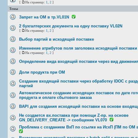
[
На страницу:
1
,
2
]
Темы
Запрет на ОМ в тр.VL01N
2 бухгалтерских документа на одну поставку VL02N
[
На страницу:
1
,
2
]
Выбор партий в исходящей поставке
Изменение атрибутов поля заголовка исходящей поставки
[
На страницу:
1
,
2
]
Определение вида входящей поставки через вид движени
Доли продукта при ОМ
Создание входящей поставки через обработку IDOC с раз
партий
Автоматическое создание исходящих поставок по дате гот
продукта и оплате сбытового заказа
BAPI для создания исходящей поставки на основе входящ
Не создается вх.поставка при помощи Z-пр. на основе
GN_DELIVERY_CREATE -> сообщение VL070
Проблема с созданием ВхП по ссылке на ИсхП (ПМ по ОМ в
Разделение исходящей поставки c batch split с помощью 