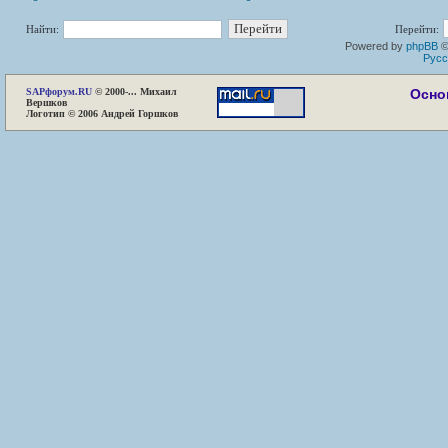
Найти:
Перейти:
Powered by
phpBB
©
Русс
SAP
форум.RU
© 2000-... Михаил
Осно
Вершков
Логотип © 2006 Андрей Горшков