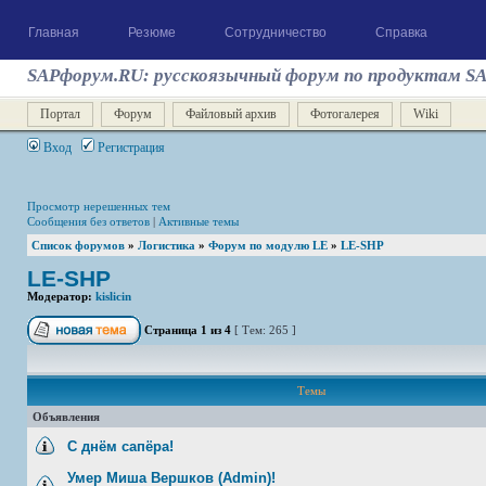
Главная
Резюме
Сотрудничество
Справка
SAPфорум.RU: русскоязычный форум по продуктам S
Портал
Форум
Файловый архив
Фотогалерея
Wiki
Вход
Регистрация
Просмотр нерешенных тем
Сообщения без ответов
|
Активные темы
Список форумов
»
Логистика
»
Форум по модулю LE
»
LE-SHP
LE-SHP
Модератор:
kislicin
Страница
1
из
4
[ Тем: 265 ]
Темы
Объявления
С днём сапёра!
Умер Миша Вершков (Admin)!